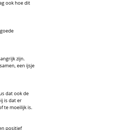
ag ook hoe dit 
 goede 
ngrijk zijn. 
samen, een ijsje 
us dat ook de 
 is dat er 
 te moeilijk is.
n positief 