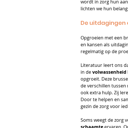
wordt in zorg hun aan
lichten we hun belangr
De uitdagingen 
Opgroeien met een br
en kansen als uitdagi
regelmatig op de proef
Literatuur leert ons d
in de
 volwassenheid
opgroeit. Deze brusse
de verschillen tuss
ook extra hulp. Zij le
Door te helpen en sa
gezin de zorg voor ie
Soms weegt de zorg v
schaamte 
ervaren. O