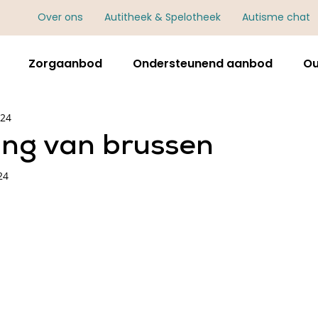
Over ons
Autitheek & Spelotheek
Autisme chat
Zorgaanbod
Ondersteunend aanbod
Ou
024
ang van brussen
24