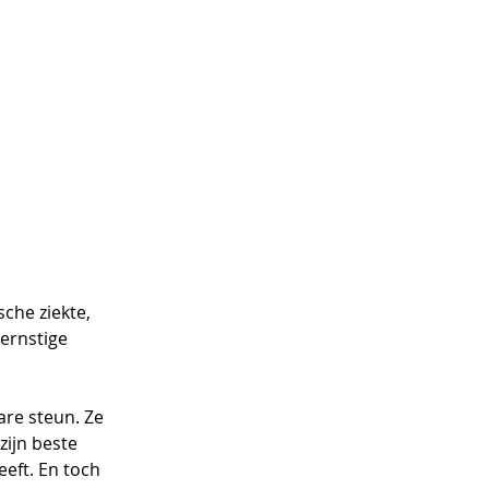
che ziekte, 
ernstige 
re steun. Ze 
ijn beste 
eft. En toch 