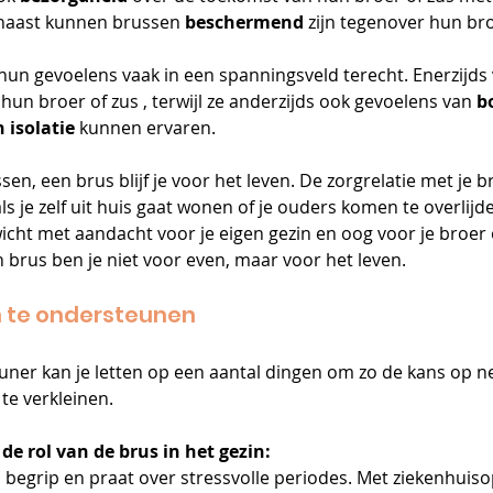
naast kunnen brussen 
beschermend 
zijn tegenover hun bro
n gevoelens vaak in een spanningsveld terecht. Enerzijds 
 hun broer of zus , terwijl ze anderzijds ook gevoelens van 
b
n isolatie
 kunnen ervaren.
sen, een brus blijf je voor het leven. De zorgrelatie met je b
s je zelf uit huis gaat wonen of je ouders komen te overlijd
cht met aandacht voor je eigen gezin en oog voor je broer o
brus ben je niet voor even, maar voor het leven.
n te ondersteunen
uner kan je letten op een aantal dingen om zo de kans op n
te verkleinen.
e rol van de brus in het gezin:
 begrip en praat over stressvolle periodes. Met ziekenhuis