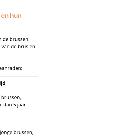
 en hun 
n de brussen. 
t van de brus en 
aden:             
ijd
 brussen, 
r dan 5 jaar
jonge brussen, 