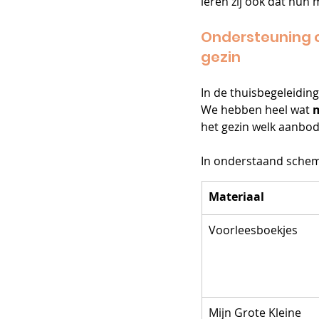
leren zij ook dat hun
Ondersteuning o
gezin
In de thuisbegeleidin
We hebben heel wat 
m
het gezin welk aanbod
In onderstaand schema 
Materiaal
Voorleesboekjes
Mijn Grote Kleine 