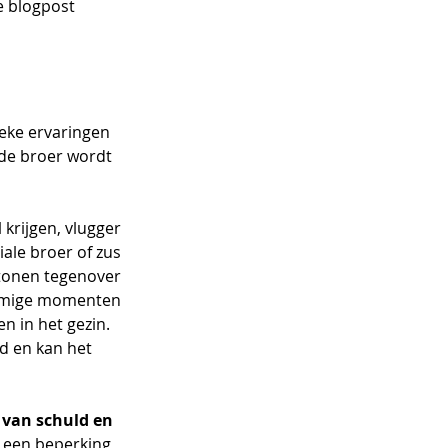
e blogpost 
eke ervaringen 
de broer wordt 
l krijgen, vlugger 
ale broer of zus 
tonen tegenover 
ommige momenten 
n in het gezin. 
 en kan het 
 van schuld en 
 een beperking 