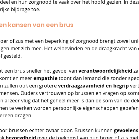
deel en hun zorgnood te vaak over het hoofd gezien. In dez
ijke bijdrage toe.
en kansen van een brus
oer of zus met een beperking of zorgnood brengt zowel uni
ngen met zich mee. Het welbevinden en de draagkracht van 
 gesteld. 
at een brus sneller het gevoel van 
verantwoordelijkheid 
za
 komt en meer 
empathie
 toont dan iemand die zonder speci
n zullen ook een grotere 
verdraagzaamheid en begrip 
ver
en mensen. Ouders vertrouwen op brussen en vragen op s
ren al zeer vlug dat het geheel meer is dan de som van de dele
men te werken worden persoonlijke eigenschappen geoefend
dereen dragen.
oor brussen echter zwaar door. Brussen kunnen 
gevoelens
ok 
bezorgdheid
 over de toekomst van hun broer of zus met