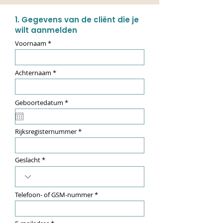
1. Gegevens van de cliënt die je
wilt aanmelden
Voornaam
Achternaam
r
Geboortedatum
*
e
q
u
i
Rijksregisternummer
r
e
d
Geslacht
Telefoon- of GSM-nummer