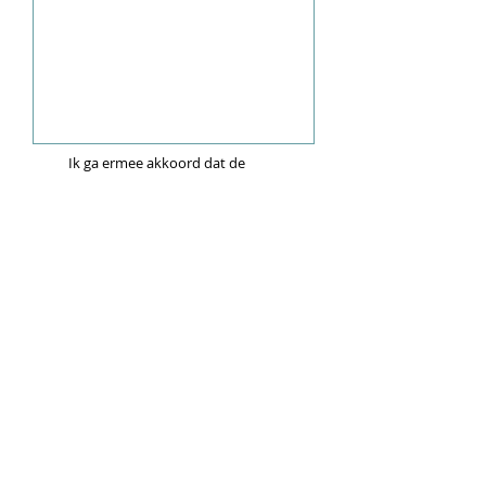
Ik ga ermee akkoord dat de
cliëntgegevens enkel gebruikt worden
binnen de werking van Wegwijs. De
gegevens worden niet doorgegeven
aan derden zonder toestemming van
de cliënt.
Ik ben op de hoogte dat de cliënt met
deze aanmelding NIET op de
wachtlijst sta. De gegevens worden
eerst intern verwerkt.
Aanmelden
CONTACT
Donkweg 49