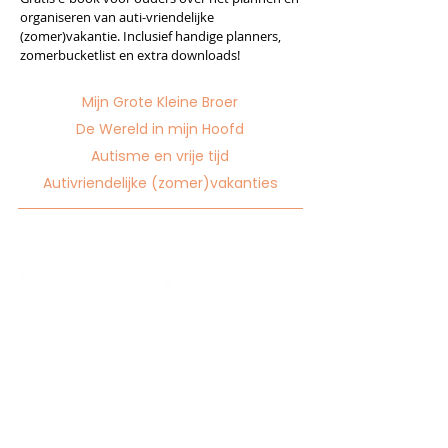
organiseren van auti-vriendelijke
(zomer)vakantie.
Inclusief handige planners,
zomerbucketlist en extra downloads!
Mijn Grote Kleine Broer
De Wereld in mijn Hoofd
Autisme en vrije tijd
Autivriendelijke (zomer)vakanties
CONTACT
Donkweg 49
3520 Zonhoven
011 55 99 60
ma-vrij van 8:30 tot 12:00
en van 13:00 tot 14:00
wegwijs@stijn.be
> Meer