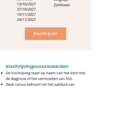
13/10/2027
Zonhoven
27/10/2027
10/11/2027
24/11/2027
Inschrijven
​​Inschrijvingsvoorwaarden
​De inschrijving staat op naam van het kind met
de diagnose of het vermoeden van ASS.
Deze cursus behoort tot het aanbod van
Rechtstreeks Toegankelijke Hulp (RTH). Uw
kind mag geen gebruik maken van het aanbod
van Niet Rechtstreekse Toegankelijk Hulp,
zoals een semi-internaat.
Wij dienen te beschikken over een
diagnoseattest of -verslag waarin (het
vermoeden van) de diagnose ASS, een