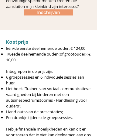
eenvoudige spelmomenten creëren die
aansluiten mijn kleinkind zijn interesses?
Inschrijven
​​Kostprijs
Eén/de eerste deelnemende ouder: € 124,00
Tweede deelnemende ouder (of grootouder): €
10,00
Inbegrepen in de prijs zijn:
6 groepssessies en 6 individuele sessies aan
huis;
Het boek "Trainen van sociaal-communicatieve
vaardigheden bij kinderen met een
autismespectrumstoornis - Handleiding voor
ouders";
Hand-outs van de presentaties;
Een drankje tijdens de groepssessies.
Heb je financiële moeilijkheden en kan dit er
voor zorgen dat je niet kan deelnemen aan ons