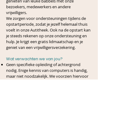
genieten van leuke babbels met onze
bezoekers, medewerkers en andere
vrijwilligers.
We zorgen voor ondersteuningen tijdens de
opstartperiode, zodat je jezelf helemaal thuis
voelt in onze Autitheek. Ook na de opstart kan
je steeds rekenen op onze ondersteuning en
hulp. Je krijgt een gratis lidmaatschap en je
geniet van een vrijwilligersverzekering.
Wat verwachten we van jou?
Geen specifieke opleiding of achtergrond
nodig. Enige kennis van computers is handig,
maar niet noodzakelijk. We voorzien hiervoor
de nodige opleidingen.
Je kan jezelf op
donderdag een halve dag per
maand
vrijmaken, waaruit je kan kiezen uit
voormiddag (9u00 – 13u00) of namiddag
(13u00 – 16u30). Natuurlijk mogen dit ook
meerdere dagmomenten zijn.
Je vindt het leuk om met onze bezoekers
contact te leggen, uit te leggen hoe onze
Autitheek werkt en kleine administratieve
taakjes te doen. Je kan deze taken zelfstandig