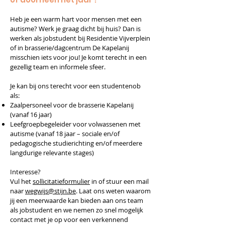
Heb je een warm hart voor mensen met een
autisme? Werk je graag dicht bij huis? Dan is
werken als jobstudent bij Residentie Vijverplein
of in brasserie/dagcentrum De
Kapelanij
misschien iets voor jou! Je komt terecht in een
gezellig team en informele sfeer.
Je kan bij ons terecht voor een studentenob
als:
Zaalpersoneel voor de brasserie Kapelanij
(vanaf 16 jaar)
Leefgroepbegeleider voor volwassenen met
autisme (vanaf 18 jaar – sociale en/of
pedagogische studierichting en/of meerdere
langdurige relevante stages)
Interesse?
Vul het
sollicitatieformulier
in of stuur een mail
naar
wegwijs@stijn.be
. Laat ons weten waarom
jij een meerwaarde kan bieden aan ons team
als jobstudent en we nemen zo snel mogelijk
contact met je op voor een verkennend