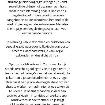
thuisbegeleider dagelijks uitdagen. Je komt
zowel bij de cliënten of gezinnen aan huis,
maar indien hier vraag naar is, kan er ook
begeleiding of ondersteuning worden
aangeboden op de school van het kind of de
werkomgeving van de volwassene. Met elke
cliënt ga je een begeleidingstraject aan voor
een bepaalde periode.
De planning van je afspraken en huisbezoeken
bepaal je zelf, waardoor je flexibele uurrooster
creëert. Daarnaast werk je vaak regio
gebonden en dus dicht bij huis.
Op ons hoofdkantoor in Zonhoven kan je
steeds terecht bij collega’s van je eigen team, je
teamcoach of collega’s van het secretariaat, die
je kunnen bijstaan bij administratieve vragen.
Daarnaast heb je ook de mogelijkheid om van
thuis te werken, om administratieve taken uit
te voeren. Je neemt maandelijks deel aan
teamoverleggen, intervisies en werkgroepen
rond verschillende thema’s. En je krijgt
voldoende kansen om deel te nemen aan