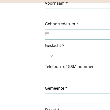
Voornaam
r
Geboortedatum
*
e
q
u
i
r
Geslacht
e
d
Telefoon- of GSM-nummer
Gemeente
Straat