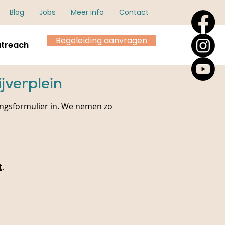
Blog
Jobs
Meer info
Contact
Begeleiding aanvragen
treach
jverplein
ingsformulier in. We nemen zo
t
.