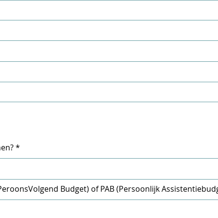
men?
(PeroonsVolgend Budget) of PAB (Persoonlijk Assistentiebud