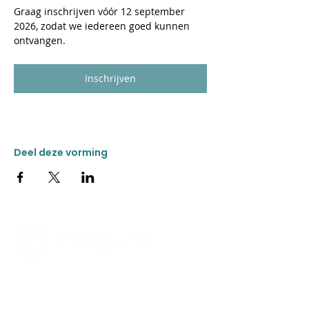
Graag inschrijven vóór 12 september 
2026, zodat we iedereen goed kunnen 
ontvangen.
Inschrijven
Registratie sluit: 12 sep 2026, 23:59
Deel deze vorming
CONTACT
Donkweg 49
3520 Zonhoven