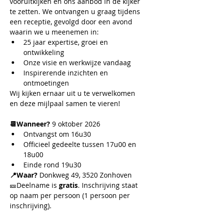
vooruitkijken en ons aanbod in de kijker 
te zetten. We ontvangen u graag tijdens 
een receptie, gevolgd door een avond 
waarin we u meenemen in:
25 jaar expertise, groei en 
ontwikkeling
Onze visie en werkwijze vandaag
Inspirerende inzichten en 
ontmoetingen
Wij kijken ernaar uit u te verwelkomen 
en deze mijlpaal samen te vieren!
📆Wanneer?
 9 oktober 2026
Ontvangst om 16u30
Officieel gedeelte tussen 17u00 en 
18u00
Einde rond 19u30 
📍Waar?
 Donkweg 49, 3520 Zonhoven
🎫Deelname is 
gratis
. Inschrijving staat 
op naam per persoon (1 persoon per 
inschrijving).