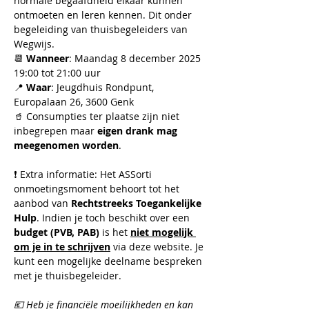
normale begaafdheid elkaar kunnen 
ontmoeten en leren kennen. Dit onder 
begeleiding van thuisbegeleiders van 
Wegwijs.
📆 
Wanneer
: Maandag 8 december 2025 
19:00 tot 21:00 uur
📍 
Waar
: Jeugdhuis Rondpunt, 
Europalaan 26, 3600 Genk
🥤 Consumpties ter plaatse zijn niet 
inbegrepen maar 
eigen drank mag 
meegenomen worden
.
❗ Extra informatie: Het ASSorti 
onmoetingsmoment behoort tot het 
aanbod van 
Rechtstreeks Toegankelijke 
Hulp
. Indien je toch beschikt over een 
budget (PVB, PAB)
 is het 
niet mogelijk 
om je in te schrijven
 via deze website. Je 
kunt een mogelijke deelname bespreken 
met je thuisbegeleider.
💶 ​Heb je financiële moeilijkheden en kan 