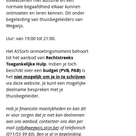
volwassenen met autisme en een 
normale begaafdheid elkaar kunnen 
ontmoeten en leren kennen. Dit onder 
begeleiding van thuisbegeleiders van 
Wegwijs.
Uur: van 19:00 tot 21:00.
Het ASSorti onmoetingsmoment behoort 
tot het aanbod van 
Rechtstreeks 
Toegankelijke Hulp
. Indien je toch 
beschikt over een 
budget (PVB, PAB)
 is 
het 
niet mogelijk om je in te schrijven
via deze website. Je kunt een mogelijke 
deelname bespreken met je 
thuisbegeleider.
​Heb je financiële moeilijkheden en kan dit 
er voor zorgen dat je niet kan deelnemen 
aan ons aanbod, contacteer ons dan per 
mail (
info@wegwijs.stijn.be
) of telefonisch 
(011/55 99 60). Ben je al in begeleiding, 