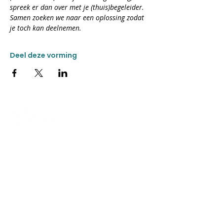
spreek er dan over met je (thuis)begeleider. 
Samen zoeken we naar een oplossing zodat 
je toch kan deelnemen.
Deel deze vorming
CONTACT
Donkweg 49
3520 Zonhoven
011 55 99 60
ma-vrij van 8:30 tot 12:00
en van 13:00 tot 14:00
wegwijs@stijn.be
> Meer
ZORGAANBOD
MEER INFO