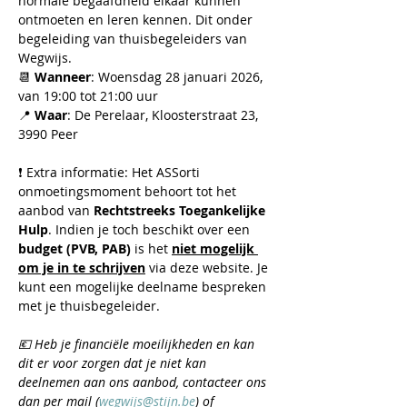
normale begaafdheid elkaar kunnen 
ontmoeten en leren kennen. Dit onder 
begeleiding van thuisbegeleiders van 
Wegwijs.
📆 
Wanneer
: Woensdag 28 januari 2026, 
van 19:00 tot 21:00 uur
📍 
Waar
: De Perelaar, Kloosterstraat 23, 
3990 Peer
❗ Extra informatie: Het ASSorti 
onmoetingsmoment behoort tot het 
aanbod van 
Rechtstreeks Toegankelijke 
Hulp
. Indien je toch beschikt over een 
budget (PVB, PAB)
 is het 
niet mogelijk 
om je in te schrijven
 via deze website. Je 
kunt een mogelijke deelname bespreken 
met je thuisbegeleider.
💶 ​Heb je financiële moeilijkheden en kan 
dit er voor zorgen dat je niet kan 
deelnemen aan ons aanbod, contacteer ons 
dan per mail (
wegwijs@stijn.be
) of 