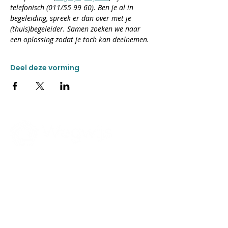
telefonisch (011/55 99 60). Ben je al in 
begeleiding, spreek er dan over met je 
(thuis)begeleider. Samen zoeken we naar 
een oplossing zodat je toch kan deelnemen.
Deel deze vorming
CONTACT
Donkweg 49
3520 Zonhoven
011 55 99 60
ma-vrij van 8:30 tot 12:00
en van 13:00 tot 14:00
wegwijs@stijn.be
> Meer