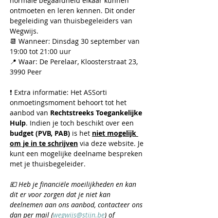
normale begaafdheid elkaar kunnen 
ontmoeten en leren kennen. Dit onder 
begeleiding van thuisbegeleiders van 
Wegwijs.
📆 Wanneer: Dinsdag 30 september van 
19:00 tot 21:00 uur
📍 Waar: De Perelaar, Kloosterstraat 23, 
3990 Peer
❗ Extra informatie: Het ASSorti 
onmoetingsmoment behoort tot het 
aanbod van 
Rechtstreeks Toegankelijke 
Hulp
. Indien je toch beschikt over een 
budget (PVB, PAB)
 is het 
niet mogelijk 
om je in te schrijven
 via deze website. Je 
kunt een mogelijke deelname bespreken 
met je thuisbegeleider.
💶 ​Heb je financiële moeilijkheden en kan 
dit er voor zorgen dat je niet kan 
deelnemen aan ons aanbod, contacteer ons 
dan per mail (
wegwijs@stijn.be
) of 