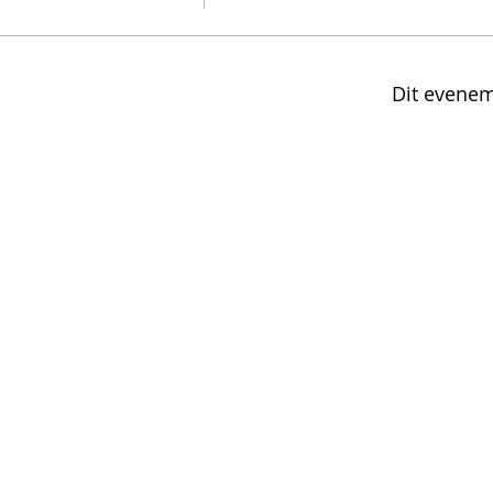
Dit evenem
SCHRIJF JE IN 
BOD
MEER INFO