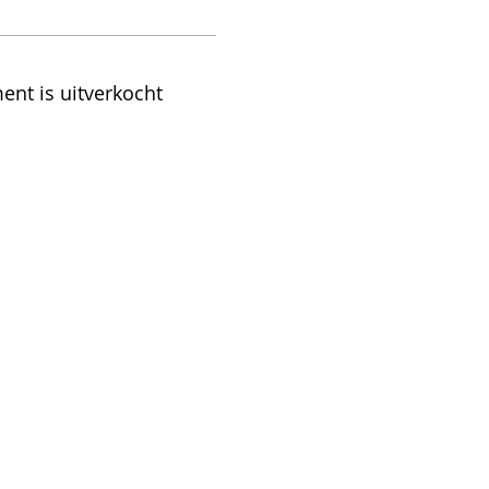
ent is uitverkocht
VOOR DE NIEUWSBRIEF & BLOG