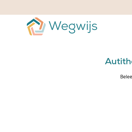
Autit
Belee