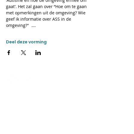
'Autisme en hoe de omgeving ermee om 
gaat'. Het zal gaan over “Hoe om te gaan 
met opmerkingen uit de omgeving? Wie 
geef ik informatie over ASS in de 
omgeving?"  ….
Deel deze vorming
CONTACT
Donkweg 49
3520 Zonhoven
011 55 99 60
ma-vrij van 8:30 tot 12:00
en van 13:00 tot 14:00
wegwijs@stijn.be
> Meer