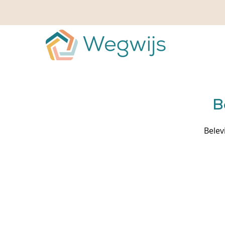
B
Belev