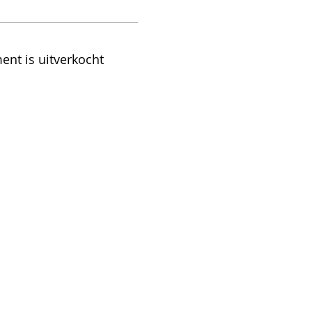
ent is uitverkocht
VOOR DE NIEUWSBRIEF & BLOG