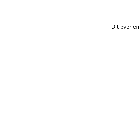
Dit evenem
SCHRIJF JE IN 
BOD
MEER INFO