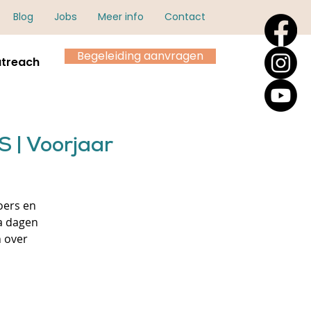
Blog
Jobs
Meer info
Contact
Begeleiding aanvragen
treach
 | Voorjaar
oers en
a dagen
n over