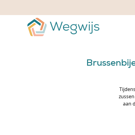
Brussenbij
Tijden
zussen
aan d