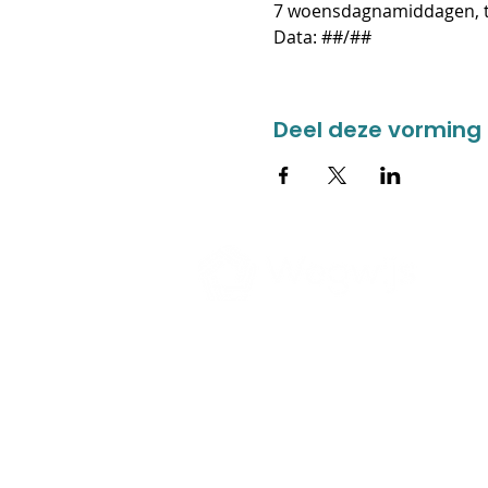
7 woensdagnamiddagen, te
Data: ##/##
Deel deze vorming
CONTACT
ZORGAAN
Donkweg 49
Jonge kind
3520 Zonhoven
Autisme
Verstandelijk
011 55 99 60
NAH / Motoris
Casa Corlien
ma-vrij van 8:30 tot