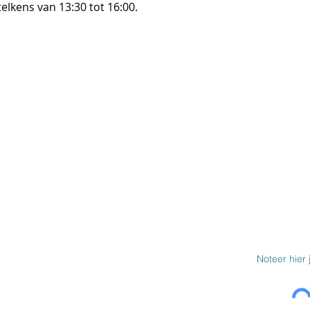
lkens van 13:30 tot 16:00.
SCHRIJF JE IN 
BOD
MEER INFO
Over ons
Werken bij Wegwijs
e beperking
Autitheek
che bep.
Steun Wegwijs
Links