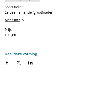
Soort ticket
2e deelnemende (groot)ouder
Meer info
Prijs
€ 16,00
Deel deze vorming
CONTACT
Donkweg 49
3520 Zonhoven