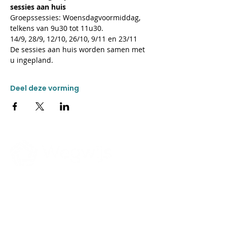
sessies aan huis 
Groepssessies: Woensdagvoormiddag, 
telkens van 9u30 tot 11u30.
14/9, 28/9, 12/10, 26/10, 9/11 en 23/11
De sessies aan huis worden samen met 
u ingepland.
Deel deze vorming
CONTACT
Donkweg 49
3520 Zonhoven
011 55 99 60
ma-vrij van 8:30 tot 12:00
en van 13:00 tot 14:00
wegwijs@stijn.be