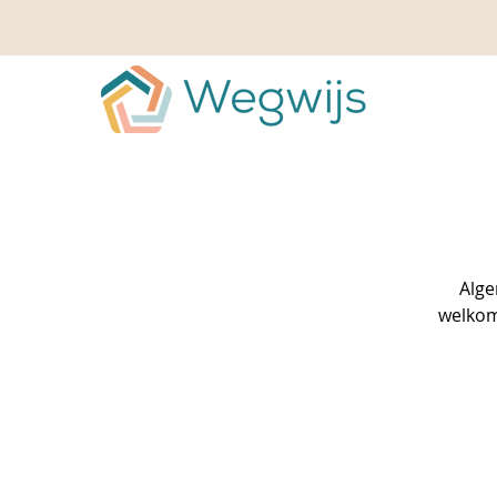
Alge
welkom