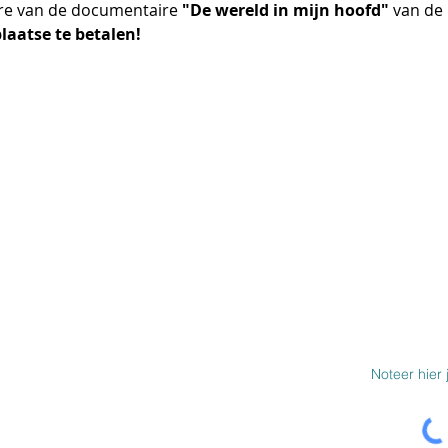
re van de documentaire 
"De wereld in mijn hoofd"
 van de
plaatse te betalen!
SCHRIJF JE IN 
BOD
MEER INFO
Over ons
Werken bij Wegwijs
e beperking
Autitheek
che bep.
Steun Wegwijs
Links