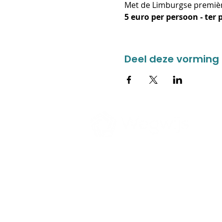
Met de Limburgse premiè
5 euro per persoon - ter 
Deel deze vorming
CONTACT
ZORGAAN
Donkweg 49
Jonge kind
3520 Zonhoven
Autisme
Verstandelijk
011 55 99 60
NAH / Motoris
Casa Corlien
ma-vrij van 8:30 tot