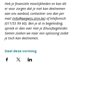
​Heb je financiële moeilijkheden en kan dit 
er voor zorgen dat je niet kan deelnemen 
aan ons aanbod, contacteer ons dan per 
mail (
info@wegwijs.stijn.be
) of telefonisch 
(011/55 99 60). Ben je al in begeleiding, 
spreek er dan over met je (thuis)begeleider. 
Samen zoeken we naar een oplossing zodat 
je toch kan deelnemen.
Deel deze vorming
CONTACT
Donkweg 49
3520 Zonhoven