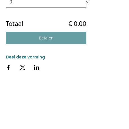
Totaal
€ 0,00
Betalen
Deel deze vorming
CONTACT
Donkweg 49
3520 Zonhoven
011 55 99 60