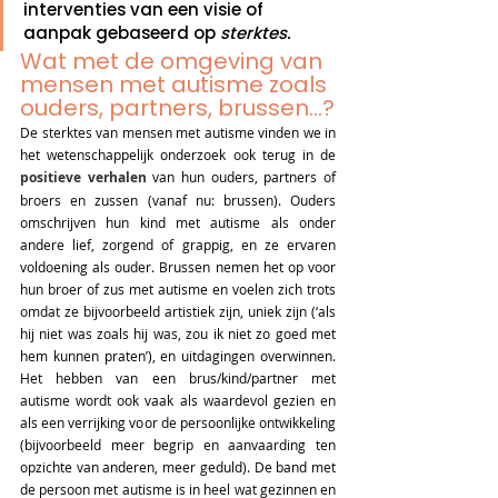
interventies van een visie of 
aanpak gebaseerd op 
sterktes.
Wat met de omgeving van 
mensen met autisme zoals 
ouders, partners, brussen...?
De sterktes van mensen met autisme vinden we in 
het wetenschappelijk onderzoek ook terug in de 
positieve verhalen
van hun ouders, partners of 
broers en zussen (vanaf nu: brussen). Ouders 
omschrijven hun kind met autisme als onder 
andere lief, zorgend of grappig, en ze ervaren 
voldoening als ouder. Brussen nemen het op voor 
hun broer of zus met autisme en voelen zich trots 
omdat ze bijvoorbeeld artistiek zijn, uniek zijn (‘als 
hij niet was zoals hij was, zou ik niet zo goed met 
hem kunnen praten’), en uitdagingen overwinnen. 
Het hebben van een brus/kind/partner met 
autisme wordt ook vaak als waardevol gezien en 
als een verrijking voor de persoonlijke ontwikkeling 
(bijvoorbeeld meer begrip en aanvaarding ten 
opzichte van anderen, meer geduld). De band met 
de persoon met autisme is in heel wat gezinnen en 