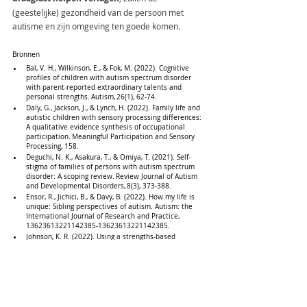
(geestelijke) gezondheid van de persoon met 
autisme en zijn omgeving ten goede komen. 
Bronnen 
Bal, V. H., Wilkinson, E., & Fok, M. (2022). Cognitive 
profiles of children with autism spectrum disorder 
with parent-reported extraordinary talents and 
personal strengths. Autism, 26(1), 62-74. 
Daly, G., Jackson, J., & Lynch, H. (2022). Family life and 
autistic children with sensory processing differences: 
A qualitative evidence synthesis of occupational 
participation. Meaningful Participation and Sensory 
Processing, 158. 
Deguchi, N. K., Asakura, T., & Omiya, T. (2021). Self-
stigma of families of persons with autism spectrum 
disorder: A scoping review. Review Journal of Autism 
and Developmental Disorders, 8(3), 373-388. 
Ensor, R., Jichici, B., & Davy, B. (2022). How my life is 
unique: Sibling perspectives of autism. Autism: the 
International Journal of Research and Practice, 
13623613221142385-13623613221142385. 
Johnson, K. R. (2022). Using a strengths‐based 
approach to improve employment opportunities for 
individuals with autism spectrum disorder. New 
Horizons in Adult Education and Human Resource 
Development, 34(1), 16-25. 
Sonido, M. T., Hwang, Y. I., Trollor, J. N., & Arnold, S. R. 
(2020). The mental well-being of informal carers of 
adults on the autism spectrum: A systematic 