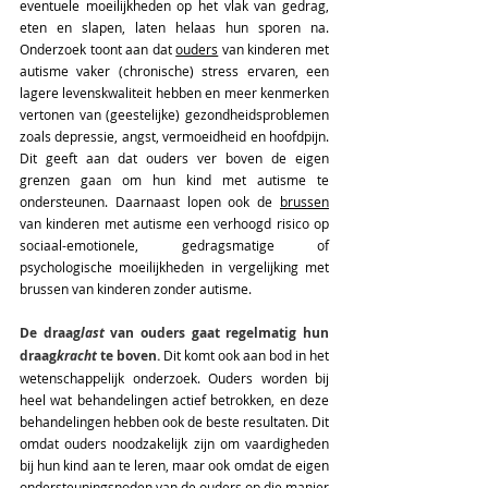
eventuele moeilijkheden op het vlak van gedrag, 
eten en slapen, laten helaas hun sporen na. 
Onderzoek toont aan dat 
ouders
 van kinderen met 
autisme vaker (chronische) stress ervaren, een 
lagere levenskwaliteit hebben en meer kenmerken 
vertonen van (geestelijke) gezondheidsproblemen 
zoals depressie, angst, vermoeidheid en hoofdpijn. 
Dit geeft aan dat ouders ver boven de eigen 
grenzen gaan om hun kind met autisme te 
ondersteunen. Daarnaast lopen ook de 
brussen
van kinderen met autisme een verhoogd risico op 
sociaal-emotionele, gedragsmatige of 
psychologische moeilijkheden in vergelijking met 
brussen van kinderen zonder autisme. 
De draag
last 
van ouders gaat regelmatig hun 
draag
kracht
 te boven. 
Dit komt ook aan bod in het 
wetenschappelijk onderzoek. Ouders worden bij 
heel wat behandelingen actief betrokken, en deze 
behandelingen hebben ook de beste resultaten. Dit 
omdat ouders noodzakelijk zijn om vaardigheden 
bij hun kind aan te leren, maar ook omdat de eigen 
ondersteuningsnoden van de ouders op die manier 