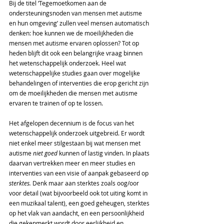
Bij de titel ‘Tegemoetkomen aan de 
ondersteuningsnoden van mensen met autisme 
en hun omgeving’ zullen veel mensen automatisch 
denken: hoe kunnen we de moeilijkheden die 
mensen met autisme ervaren oplossen? Tot op 
heden blijft dit ook een belangrijke vraag binnen 
het wetenschappelijk onderzoek. Heel wat 
wetenschappelijke studies gaan over mogelijke 
behandelingen of interventies die erop gericht zijn 
om de moeilijkheden die mensen met autisme 
ervaren te trainen of op te lossen. 
Het afgelopen decennium is de focus van het 
wetenschappelijk onderzoek uitgebreid. Er wordt 
niet enkel meer stilgestaan bij wat mensen met 
autisme 
niet goed
 kunnen of lastig vinden. In plaats 
daarvan vertrekken meer en meer studies en 
interventies van een visie of aanpak gebaseerd op 
sterktes.
 Denk maar aan sterktes zoals oog/oor 
voor detail (wat bijvoorbeeld ook tot uiting komt in 
een muzikaal talent), een goed geheugen, sterktes 
op het vlak van aandacht, en een persoonlijkheid 
die gekenmerkt wordt door eerlijkheid en 