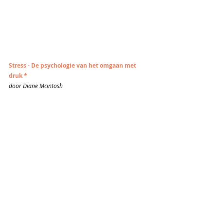
Stress - De psychologie van het omgaan met 
druk *
door Diane Mcintosh
'Stress - de psychologie van het omgaan met druk' 
biedt de technieken die nodig zijn om de 
stressfactoren te doorgronden en te begrijpen en 
te behandelen. Dit alles wordt uitgelegd door 
middel van infografphics, vragenlijsten en 
constructief advies. Het boek is heel visueel 
opgesteld. 
* Dit boek is niet beschikbaar in de Autitheek, 
maar is wel verkrijgbaar bij o.a. 
S
tandaard 
Boekhanel voor € 10,00.