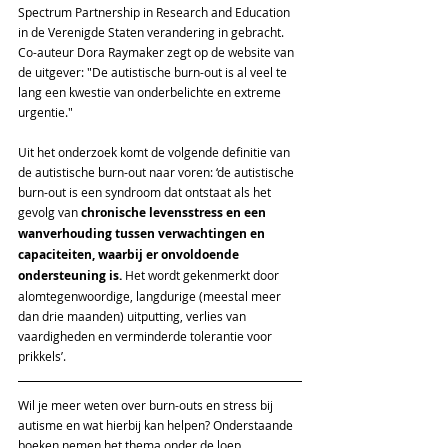
Spectrum Partnership in Research and Education 
in de Verenigde Staten verandering in gebracht. 
Co-auteur Dora Raymaker zegt op de website van 
de uitgever: "De autistische burn-out is al veel te 
lang een kwestie van onderbelichte en extreme 
urgentie."
Uit het onderzoek komt de volgende definitie van 
de autistische burn-out naar voren: ‘de autistische 
burn-out is een syndroom dat ontstaat als het 
gevolg van 
chronische levensstress en een 
wanverhouding tussen verwachtingen en 
capaciteiten, waarbij er onvoldoende 
ondersteuning is.
 Het wordt gekenmerkt door 
alomtegenwoordige, langdurige (meestal meer 
dan drie maanden) uitputting, verlies van 
vaardigheden en verminderde tolerantie voor 
prikkels’.
Wil je meer weten over burn-outs en stress bij 
autisme en wat hierbij kan helpen? Onderstaande 
boeken nemen het thema onder de loep.