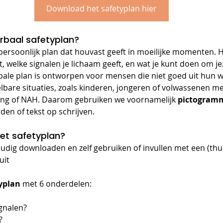
Download het safetyplan hier
rbaal safetyplan?
 persoonlijk plan dat houvast geeft in moeilijke momenten. H
, welke signalen je lichaam geeft, en wat je kunt doen om jez
rbale plan is ontworpen voor mensen die niet goed uit hun
kelbare situaties, zoals kinderen, jongeren of volwassenen m
king of NAH. Daarom gebruiken we voornamelijk 
pictogram
den of tekst op schrijven.
et safetyplan?
oudig downloaden en zelf gebruiken of invullen met een (thui
uit
yplan
 met 6 onderdelen:
ignalen?
?