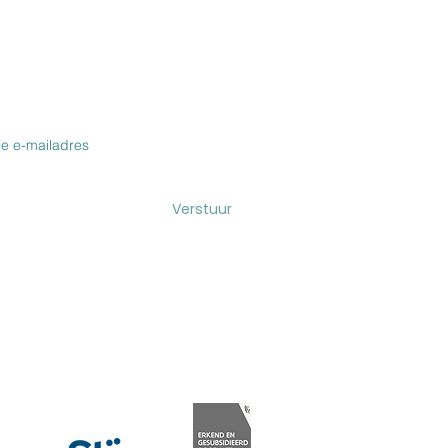
VOOR DE NIEUWSBRIEF & BLOG
enboog
halingsoefening
Verstuur
Maakt deel uit van