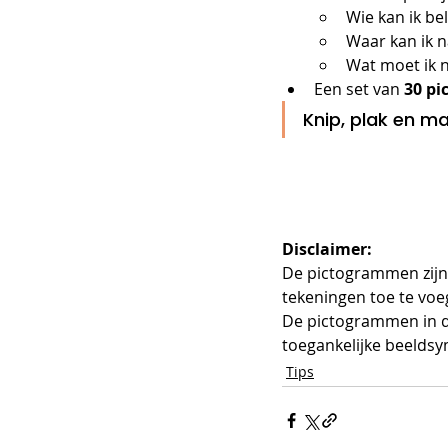
Wie kan ik be
Waar kan ik n
Wat moet ik 
Een set van 
30 p
Knip, plak en ma
Disclaimer:
De pictogrammen zijn m
tekeningen toe te voeg
De pictogrammen in d
toegankelijke beelds
Tips