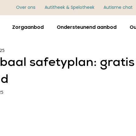
Over ons
Autitheek & Spelotheek
Autisme chat
Zorgaanbod
Ondersteunend aanbod
Ou
025
aal safetyplan: gratis
ad
25