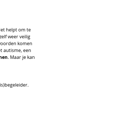
et helpt om te 
elf weer veilig 
 woorden komen 
et autisme, een 
men
. Maar je kan 
s)begeleider. 