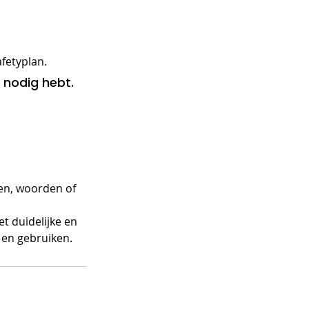
afetyplan.
 nodig hebt.
den, woorden of 
t duidelijke en 
en gebruiken.