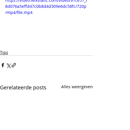
https://video.wixstatic.com/video/91ce51_f
8d076a5effd47c0b8d4d309e6dc58fc/720p
/mp4/file.mp4
Tips
Gerelateerde posts
Alles weergeven