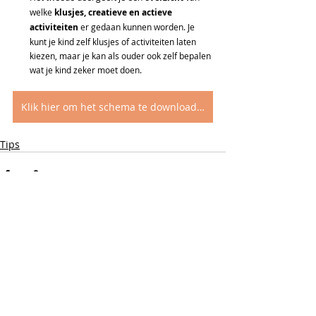
welke
 klusjes, creatieve en actieve 
activiteiten
 er gedaan kunnen worden. Je 
kunt je kind zelf klusjes of activiteiten laten 
kiezen, maar je kan als ouder ook zelf bepalen 
wat je kind zeker moet doen.  
Klik hier om het schema te downloaden
Tips
Gerelateerde posts
Alles weergeven