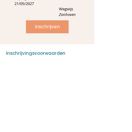
21/05/2027
Wegwijs
Zonhoven
Inschrijven
Inschrijvingsvoorwaarden
​De inschrijving staat op naam van het kind met
de diagnose autisme.
Deze cursus behoort tot het aanbod van
Rechtstreeks Toegankelijke Hulp. Uw kind mag
geen gebruik maken van het aanbod van Niet
Rechtstreekse Toegankelijk Hulp, zoals een
semi-internaat.
Bij de inschrijving gaat u akkoord met de RTH-
overeenkomst. Er worden RTH-sessies
geregistreerd op naam van het kind met de
diagnose autisme. Hiervoor hebben wij het
rijksregisternummer van uw kind nodig.
Bij inschrijving gaat u akkoord met de