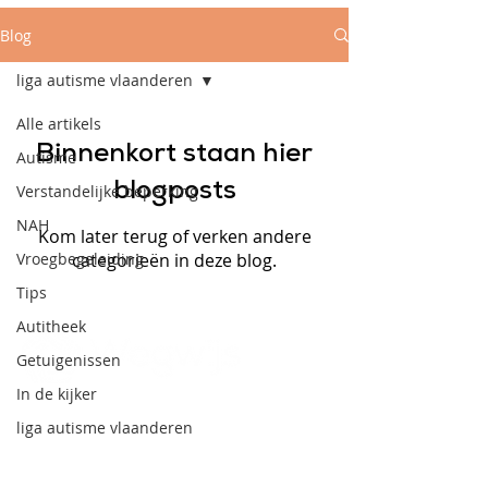
Blog
liga autisme vlaanderen
Alle artikels
Binnenkort staan hier
Autisme
blogposts
Verstandelijke beperking
NAH
Kom later terug of verken andere
Vroegbegeleiding
categorieën in deze blog.
Tips
Autitheek
Getuigenissen
In de kijker
CONTACT
Donkweg 49
liga autisme vlaanderen
3520 Zonhoven
011 55 99 60