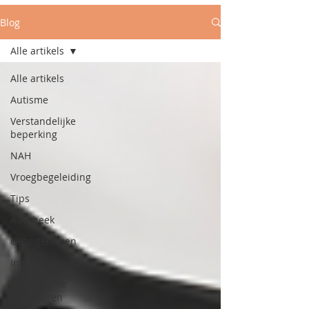
Blog
Alle artikels
Alle artikels
Autisme
Verstandelijke
beperking
NAH
Vroegbegeleiding
Tips
Autitheek
Getuigenissen
In de kijker
liga autisme
vlaanderen