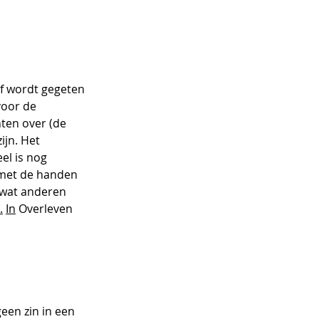
ef wordt gegeten 
voor de 
ten over (de 
ijn. Het 
el is nog 
 met de handen 
 wat anderen 
.
In
 Overleven 
geen zin in een 