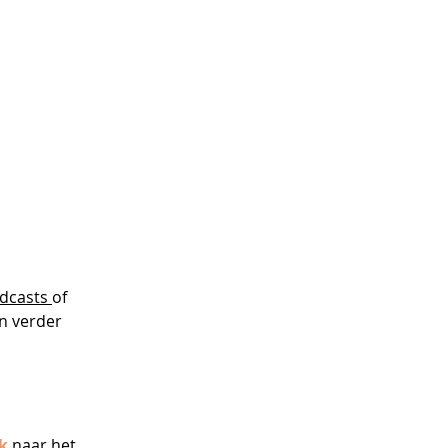
dcasts 
of 
n verder 
k
 naar het 