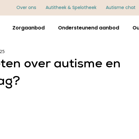
Over ons
Autitheek & Spelotheek
Autisme chat
Zorgaanbod
Ondersteunend aanbod
Ou
025
ten over autisme en
ag?