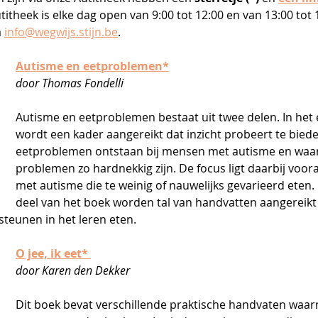
itheek is elke dag open van 9:00 tot 12:00 en van 13:00 tot 1
 
info@wegwijs.stijn.be
.
Autisme en eetproblemen*
door Thomas Fondelli 
Autisme en eetproblemen bestaat uit twee delen. In het 
wordt een kader aangereikt dat inzicht probeert te biede
eetproblemen ontstaan bij mensen met autisme en waa
problemen zo hardnekkig zijn. De focus ligt daarbij voo
met autisme die te weinig of nauwelijks gevarieerd eten.
deel van het boek worden tal van handvatten aangereik
teunen in het leren eten.  
O jee, ik eet* 
door Karen den Dekker  
Dit boek bevat verschillende praktische handvaten waarm