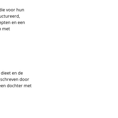
die voor hun 
uctureerd, 
epten en een 
m met 
dieet en de 
eschreven door 
een dochter met 