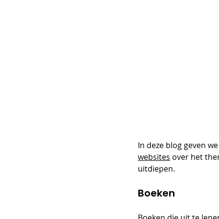
In deze blog geven we
websites
 over het th
uitdiepen.   
Boeken
Boeken die uit te lene