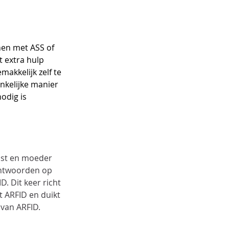
nen met ASS of 
 extra hulp 
akkelijk zelf te 
nkelijke manier 
nodig is
list en moeder 
antwoorden op 
. Dit keer richt 
 ARFID en duikt 
 van ARFID.