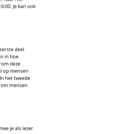
6:00. Je kan ook 
eerste deel 
n in hoe 
rom deze 
ral op mensen 
 In het tweede 
t om mensen 
ee je als lezer 