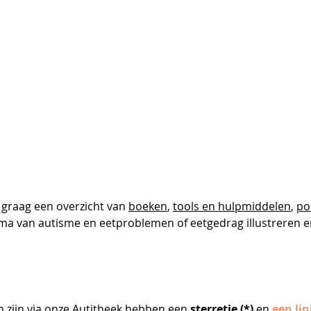
 graag een overzicht van 
boeken
, 
tools en hulpmiddelen
, 
po
ema van autisme en eetproblemen of eetgedrag illustreren e
n zijn via onze Autitheek hebben een 
sterretje (*) 
en 
een lin