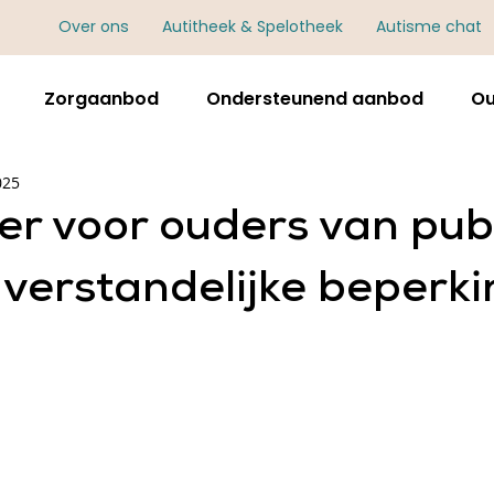
Over ons
Autitheek & Spelotheek
Autisme chat
Zorgaanbod
Ondersteunend aanbod
Ou
025
er voor ouders van pub
verstandelijke beperki