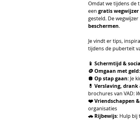
Omdat we tijdens de 
een 
gratis wegwijzer
gesteld. De wegwijzer 
beschermen
.
Je vindt er tips, inspi
tijdens de puberteit v
📱 Schermtijd & soci
🪙 Omgaan met geld
🪩 Op stap gaan
: Je 
💊 Verslaving, drank
brochures van VAD: 
W
❤️ Vriendschappen & 
organisaties
🚗 Rijbewijs
: Hulp bij