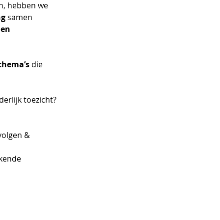
n, hebben we 
ng
 samen 
 en 
 thema’s
 die 
erlijk toezicht?
volgen & 
kende 