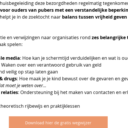
thuisbegeleiding deze bezorgdheden regelmatig tegenkome
 voor ouders van pubers met een verstandelijke beperki
helpt je in de zoektocht naar 
balans tussen vrijheid geven
ratie en verwijzingen naar organisaties rond 
zes belangrijke
aak spelen:
ale media
: Hoe kan je schermtijd verduidelijken en wat is oud
: Waken over een verantwoord gebruik van geld
kind veilig op stap laten gaan
 & drugs
: Hoe maak je je kind bewust over de gevaren en ge
at moet je weten over…
relaties
: Ondersteuning bij het maken van contacten en er
 theoretisch rijbewijs en praktijklessen
Download hier de gratis wegwijzer