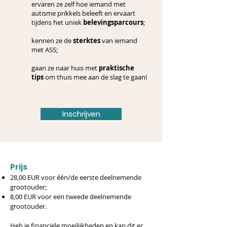
ervaren ze zelf hoe iemand met
autisme prikkels beleeft en ervaart
tijdens het uniek
belevingsparcours
;
kennen ze de
sterktes
van iemand
met ASS;
gaan ze naar huis met
praktische
tips
om thuis mee aan de slag te gaan!
Inschrijven
​Prijs
28,00 EUR voor één/de eerste deelnemende
grootouder;
8,00 EUR voor een tweede deelnemende
grootouder.
Heb je financiële moeilijkheden en kan dit er