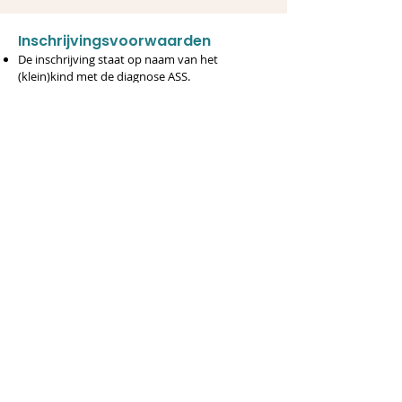
​​​​​Inschrijvingsvoorwaarden
​De inschrijving staat op naam van het
(klein)kind met de diagnose ASS.
Deze cursus behoort tot het aanbod van
Rechtstreeks Toegankelijke Hulp. Uw kind mag
geen gebruik maken van het aanbod van Niet
Rechtstreekse Toegankelijk Hulp, zoals een
semi-internaat.
Bij de inschrijving gaat u akkoord met de RTH-
overeenkomst. Er worden RTH-sessies
geregistreerd op naam van het kind met de
diagnose ASS. Hiervoor hebben wij het
rijksregisternummer van uw kind nodig.
Bij inschrijving gaat u akkoord met de
collectieve rechten en plichten.
Bij inschrijving gaat u akkoord met de
annulatievoorwaarden.
Het domicilieadres van het kind moet gelegen
zijn in de provincie Limburg.