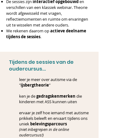
De sessies zijn
interactief opgebouwd
en
verschillen van een klassiek webinar. Theorie
wordt afgewisseld met vragen,
reflectiemomenten en ruimte om ervaringen
uit te wisselen met andere ouders.
We rekenen daarom op
actieve deelname
tijdens de sessies
.
Tijdens de sessies van de
oudercursus...
leer je meer over autisme via de
"
ijsbergtheorie
"
ken je de
gedragskenmerken
die
kinderen met ASS kunnen uiten
ervaar je zelf hoe iemand met autisme
prikkels beleeft en ervaart tijdens ons
uniek
belevingsparcours
(niet inbegrepen in de online
oudercursus!)