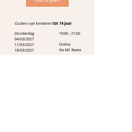
Inschrijven
Ouders van kinderen
tot 14 jaar
Donderdag
19:00 - 21:00
04/03/2027
Online
11/03/2027
Via MS Teams
18/03/2027
Inschrijven
Ouders van kinderen
vanaf 14 jaar
Donderdag
19:00 - 21:00
15/04/2027
Sint-Oda (Sens-
22/04/2027
City)
29/04/2027
Pelt
13/05/2027
20/05/2027
27/05/2027