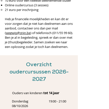
10 euro voor een tweede deelnemende ouder
Online oudercursus (3 sessies)
21 euro per inschrijving
Heb je financiële moeilijkheden en kan dit er
voor zorgen dat je niet kan deelnemen aan ons
aanbod, contacteer ons dan per mail
(
wegwijs@stijn.be
) of telefonisch (011/55 99 60).
Ben je al in begeleiding, spreek er dan over met
je (thuis)begeleider. Samen zoeken we naar
een oplossing zodat je toch kan deelnemen.
Overzicht
oudercursussen
2026-
2027
Ouders van kinderen
tot 14 jaar
Donderdag
19:00 - 21:00
08/10/2026