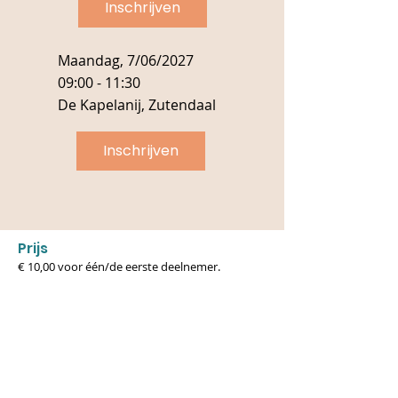
Inschrijven
Maandag, 7/06/2027
09:00 - 11:30
De Kapelanij, Zutendaal
Inschrijven
​​​Prijs
€ 10,00 voor één/de eerste deelnemer.
€ 3,00 voor de tweede deelnemer.
Heb je financiële moeilijkheden en kan dit er
voor zorgen dat je niet kan deelnemen aan ons
aanbod, contacteer ons dan per mail
(
wegwijs@stijn.be
) of telefonisch (011/55 99 60).
Ben je al in begeleiding, spreek er dan over met