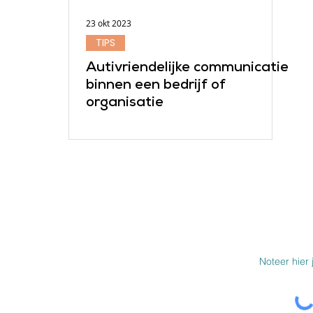
23 okt 2023
TIPS
Autivriendelijke communicatie
binnen een bedrijf of
organisatie
SCHRIJF JE IN 
BOD
MEER INFO
Over ons
Werken bij Wegwijs
e beperking
Autitheek
che bep.
Steun Wegwijs
Links