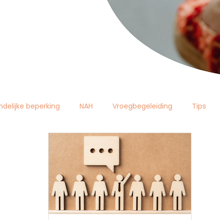
ndelijke beperking
NAH
Vroegbegeleiding
Tips
liga autisme vlaanderen