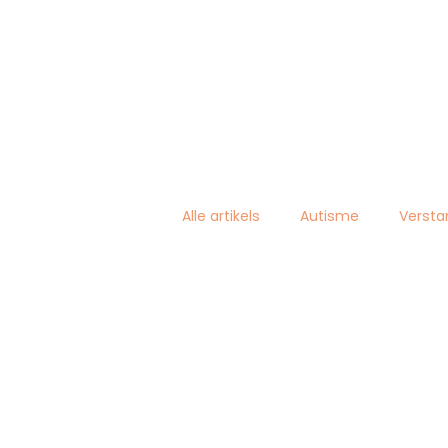
Alle artikels
Autisme
Versta
Getuigenissen
In de kijker