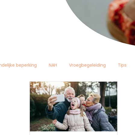
ndelijke beperking
NAH
Vroegbegeleiding
Tips
liga autisme vlaanderen