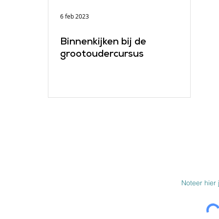
6 feb 2023
Binnenkijken bij de
grootoudercursus
SCHRIJF JE IN 
BOD
MEER INFO
Over ons
Werken bij Wegwijs
e beperking
Autitheek
che bep.
Steun Wegwijs
Links