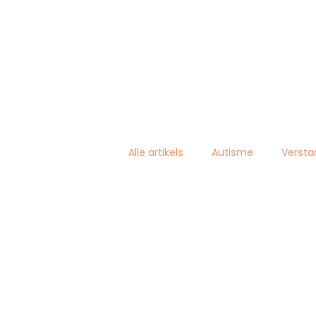
Alle artikels
Autisme
Versta
Getuigenissen
In de kijker