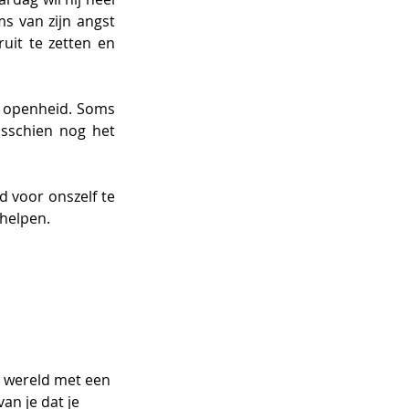
s van zijn angst 
it te zetten en 
r openheid. Soms 
isschien nog het 
d voor onszelf te 
helpen. 
e wereld met een 
an je dat je 