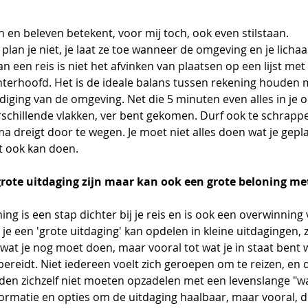
 en beleven betekent, voor mij toch, ook even stilstaan. 
an je niet, je laat ze toe wanneer de omgeving en je licha
n een reis is niet het afvinken van plaatsen op een lijst met
chterhoofd. Het is de ideale balans tussen rekening houden m
diging van de omgeving. Net die 5 minuten even alles in je
erschillende vlakken, ver bent gekomen. Durf ook te schrapp
 dreigt door te wegen. Je moet niet alles doen wat je gepla
at ook kan doen. 
rote uitdaging zijn maar kan ook een grote beloning met
ng is een stap dichter bij je reis en is ook een overwinning v
je een 'grote uitdaging' kan opdelen in kleine uitdagingen, zi
wat je nog moet doen, maar vooral tot wat je in staat bent w
bereidt. Niet iedereen voelt zich geroepen om te reizen, en d
uden zichzelf niet moeten opzadelen met een levenslange "wat
formatie en opties om de uitdaging haalbaar, maar vooral, d