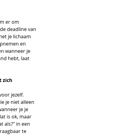
am er om 
 de deadline van 
et je lichaam 
 opnemen en 
en wanneer je 
nd hebt, laat 
 zich 
oor jezelf. 
e je niet alleen 
anneer je je 
at is ok, maar 
 als?" in een 
raagbaar te 