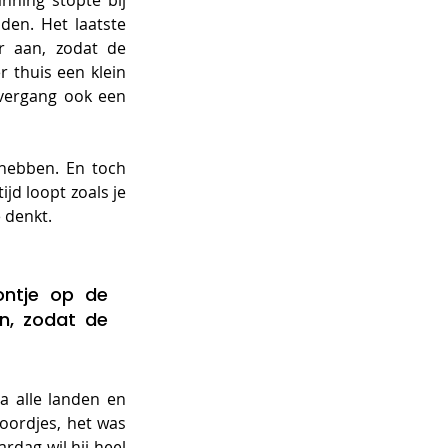
ning stopte bij 
en. Het laatste 
r aan, zodat de 
r thuis een klein 
overgang ook een 
hebben. En toch 
jd loopt zoals je 
 denkt. 
ontje op de 
n, zodat de 
a alle landen en 
oordjes, het was 
rdag wil hij heel 