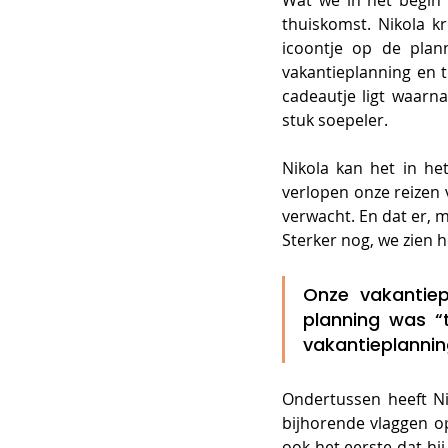
Wat we in het begin 
thuiskomst. Nikola k
icoontje op de plan
vakantieplanning en th
cadeautje ligt waarna
stuk soepeler. 
Nikola kan het in he
verlopen onze reizen v
verwacht. En dat er, m
Sterker nog, we zien h
Onze vakantiep
planning was “t
vakantieplanning
Ondertussen heeft Nik
bijhorende vlaggen op
ook het eerste dat hij 