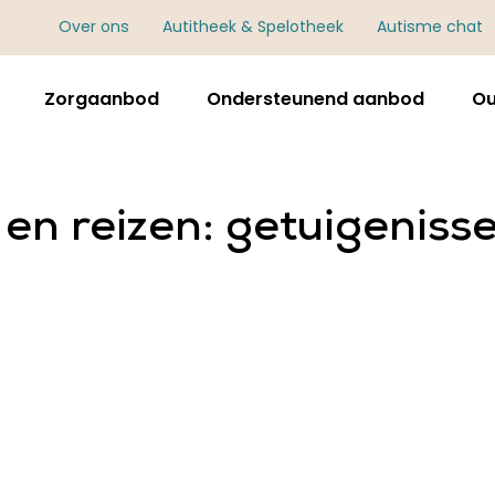
Over ons
Autitheek & Spelotheek
Autisme chat
Zorgaanbod
Ondersteunend aanbod
Ou
en reizen: getuigeniss