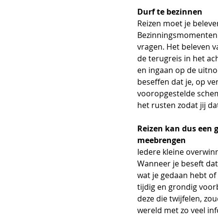
Durf te bezinnen
Reizen moet je beleven
Bezinningsmomenten pl
vragen. Het beleven va
de terugreis in het a
en ingaan op de uitno
beseffen dat je, op v
vooropgestelde schema
het rusten zodat jij d
Reizen kan dus een g
meebrengen
Iedere kleine overwinni
Wanneer je beseft dat 
wat je gedaan hebt of 
tijdig en grondig voor
deze die twijfelen, zo
wereld met zo veel in