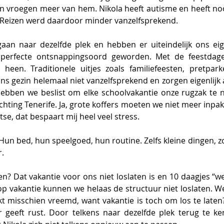
 vroegen meer van hem. Nikola heeft autisme en heeft noo
 Reizen werd daardoor minder vanzelfsprekend. 
ggaan naar dezelfde plek en hebben er uiteindelijk ons ei
 perfecte ontsnappingsoord geworden. Met de feestdagen
heen. Traditionele uitjes zoals familiefeesten, pretpark
ons gezin helemaal niet vanzelfsprekend en zorgen eigenlijk 
ebben we beslist om elke schoolvakantie onze rugzak te 
ichting Tenerife. Ja, grote koffers moeten we niet meer inpa
tse, dat bespaart mij heel veel stress. 
 Hun bed, hun speelgoed, hun routine. Zelfs kleine dingen, zoa
. 
? Dat vakantie voor ons niet loslaten is en 10 daagjes “we
op vakantie kunnen we helaas de structuur niet loslaten. W
nkt misschien vreemd, want vakantie is toch om los te laten
 geeft rust. Door telkens naar dezelfde plek terug te kere