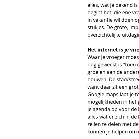
alles, wat je bekend is
begint het, die ene v
in vakantie wil doen o
stukjes. De grote, im
overzichtelijke uitdag
Het internet is je vri
Waar je vroeger moest
nog geweest is "toen de
groeien aan de andere 
bouwen. De stad/streek 
want daar zit een gro
Google maps laat je to
mogelijkheden in het 
je agenda op voor de 
alles wat er zich in d
zeilen te delen met de
kunnen je helpen om e