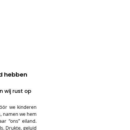
rd hebben 
 wij rust op 
vóór we kinderen 
s, namen we hem 
r “ons” eiland. 
. Drukte, geluid 