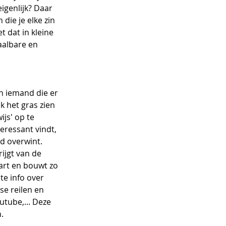
eigenlijk? Daar 
ie je elke zin 
t dat in kleine 
aalbare en 
n iemand die er 
jk het gras zien 
js' op te 
teressant vindt, 
d overwint. 
ijgt van de 
art en bouwt zo 
e info over 
se reilen en 
utube,... Deze 
. 