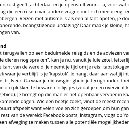
 en rust geeft, achterlaat en je openstelt voor... Ja, voor wat 
raag die een resem van andere vragen met zich meebrengt en d
pbergen. Reizen met autisme is als een olifant opeten, je doe
ponerende, beangstigende uitdaging? Daar maak je kleine, h
ingen van. 
end
 terugvallen op een beduimelde reisgids en de adviezen va
 dieren nog spraken", kan je nu, vanuit je luie zetel, letterli
kant van de wereld. Je neemt je tijd om je reis 'kapstoksgewi
waar je verblijft is je 'kapstok'. Je hangt daar aan wat jij in
te drijfveer. Ga waar je nieuwsgierigheid je terughoudendhei
e om plekken te bewaren in lijstjes (zodat je een overzicht kr
gebied). Je brengt op die manier het openbaar vervoer in ka
komende dagen. Wie een beetje zoekt, vindt de meest recent
e buurt afspeelt want velen voelen zich geroepen om hun gan
 rest van de wereld: Facebook-posts, Instagram, vlogs op Yo
en afweging te maken tussen alle potentiële mogelijkheden