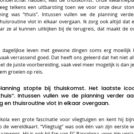
onderschat hadden, was de thuiskomst. Onze vakantieplan
reeg telkens een uitbarsting toen we voor onze deur stond
ning was “thuis”. Intussen vullen we de planning verde
uisroutine vlot in elkaar overgaan. Ik zorg ook altijd dat e
ar ze al kunnen uitkijken bij de terugreis, dat maakt de 
t dagelijkse leven met gewone dingen soms erg moeilijk 
aak verrassend goed. Dat heeft ons geleerd dat het niet alti
et de juiste voorbereiding, vaak veel meer mogelijk is dan je
em groeien op reis. 
lanning stopte bij thuiskomst. Het laatste ico
huis”. Intussen vullen we de planning verder aa
 en thuisroutine vlot in elkaar overgaan.
ola een grote fascinatie voor vliegtuigen en kent hij bijn
 de wereldkaart. “Vliegtuig” was ook één van zijn eerste w
aanwees. Hij is ook hij fan van FC Barcelona, voor zijn verjaa