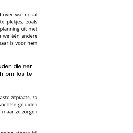
over wat er zal 
 plekjes, zoals 
planning uit met 
n we één andere 
baar is voor hem 
den die net 
h om los te 
te zitplaats, zo 
wachtse geluiden 
, maar ze zorgen 