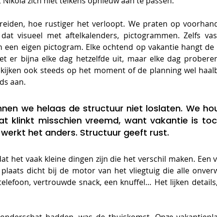
 Nikola zich niet telkens opnieuw aan te passen. 
reiden, hoe rustiger het verloopt. We praten op voorhand 
t visueel met aftelkalenders, pictogrammen. Zelfs vaste
n een eigen pictogram. Elke ochtend op vakantie hangt de 
et er bijna elke dag hetzelfde uit, maar elke dag probere
e kijken ook steeds op het moment of de planning wel haal
ds aan. 
nen we helaas de structuur niet loslaten. We hou
at klinkt misschien vreemd, want vakantie is toc
werkt het anders. Structuur geeft rust.
 het vaak kleine dingen zijn die het verschil maken. Een vas
 plaats dicht bij de motor van het vliegtuig die alle onver
elefoon, vertrouwde snack, een knuffel… Het lijken details