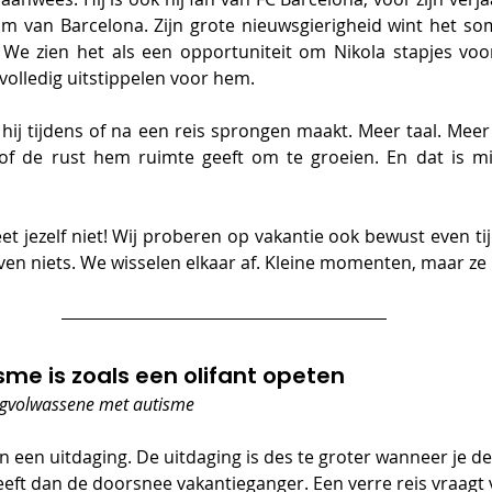
m van Barcelona. Zijn grote nieuwsgierigheid wint het som
We zien het als een opportuniteit om Nikola stapjes vooru
volledig uitstippelen voor hem.  
ij tijdens of na een reis sprongen maakt. Meer taal. Mee
lsof de rust hem ruimte geeft om te groeien. En dat is m
eet jezelf niet! Wij proberen op vakantie ook bewust even tij
ven niets. We wisselen elkaar af. Kleine momenten, maar ze 
me is zoals een olifant opeten 
ngvolwassene met autisme
n een uitdaging. De uitdaging is des te groter wanneer je d
eeft dan de doorsnee vakantieganger. Een verre reis vraagt v