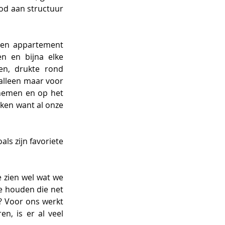
d aan structuur 
gen appartement 
 en bijna elke 
en, drukte rond 
alleen maar voor 
nemen en op het 
kken want al onze 
ls zijn favoriete 
 zien wel wat we 
e houden die net 
? Voor ons werkt 
n, is er al veel 