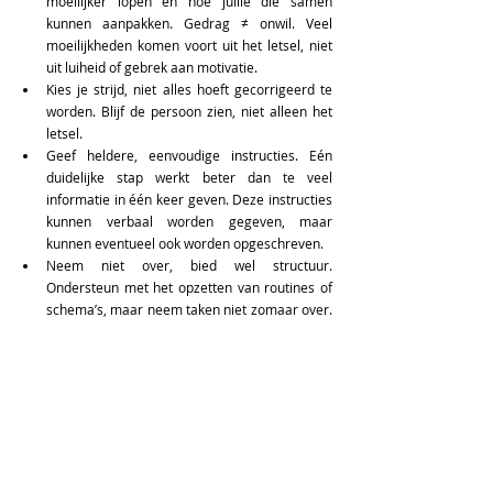
moeilijker lopen en hoe jullie die samen 
kunnen aanpakken. Gedrag ≠ onwil. Veel 
moeilijkheden komen voort uit het letsel, niet 
uit luiheid of gebrek aan motivatie. 
Kies je strijd, n
iet alles hoeft gecorrigeerd te 
worden. Blijf de persoon zien, niet alleen het 
letsel. 
Geef heldere, eenvoudige instructies. Eén 
duidelijke stap werkt beter dan te veel 
informatie in één keer geven. Deze instructies 
kunnen verbaal worden gegeven, maar 
kunnen eventueel ook worden opgeschreven. 
Neem niet over, bied wel structuur. 
Ondersteun met het opzetten van routines of 
schema’s, maar neem taken niet zomaar over. 
Dat bevordert de zelfstandigheid.  
Kijk ook naar hetgeen wel lukt. Geef positieve 
en rustige feedback. Benoem wat goed gaat. 
Geduld en begrip verminderen stress en 
verhogen motivatie.  
Plan samen evaluatiemomenten in. Kijk met 
elkaar wat werkt en wat niet en pas 
hulpmiddelen of routines aan. 