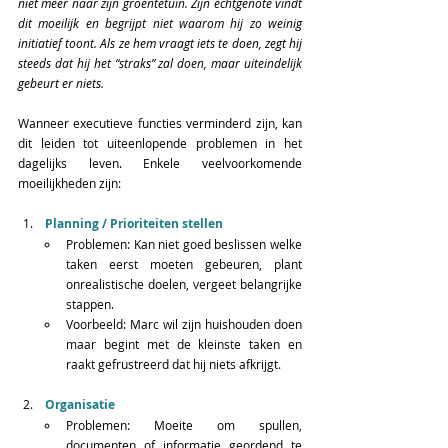
niet meer naar zijn groentetuin. Zijn echtgenote vindt 
dit moeilijk en begrijpt niet waarom hij zo weinig 
initiatief toont. Als ze hem vraagt iets te doen, zegt hij 
steeds dat hij het “straks” zal doen, maar uiteindelijk 
gebeurt er niets.
Wanneer executieve functies verminderd zijn, kan 
dit leiden tot uiteenlopende problemen in het 
dagelijks leven. Enkele veelvoorkomende 
moeilijkheden zijn: 
Planning / Prioriteiten stellen
Problemen: Kan niet goed beslissen welke 
taken eerst moeten gebeuren, plant 
onrealistische doelen, vergeet belangrijke 
stappen.  
Voorbeeld: Marc wil zijn huishouden doen 
maar begint met de kleinste taken en 
raakt gefrustreerd dat hij niets afkrijgt.  
Organisatie
Problemen: Moeite om spullen, 
documenten of informatie geordend te 