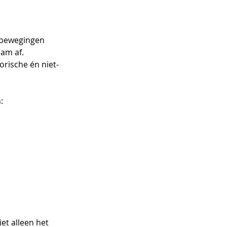
 bewegingen 
am af. 
rische én niet-
:
et alleen het 