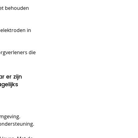
het behouden 
 elektroden in 
orgverleners die 
 er zijn 
elijks 
omgeving. 
 ondersteuning.