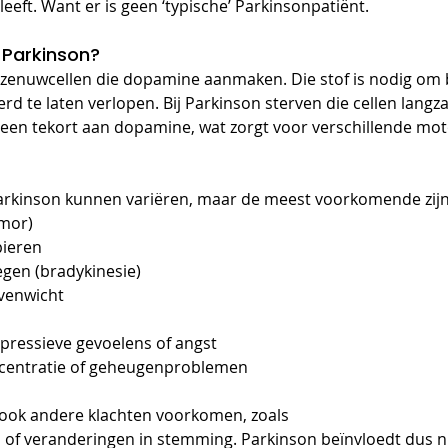
eft. Want er is geen ‘typische’ Parkinsonpatiënt.
 Parkinson?
r zenuwcellen die dopamine aanmaken. Die stof is nodig om
d te laten verlopen. Bij Parkinson sterven die cellen langza
een tekort aan dopamine, wat zorgt voor verschillende moto
kinson kunnen variëren, maar de meest voorkomende zijn
emor)
pieren
gen (bradykinesie)
venwicht
pressieve gevoelens of angst
centratie of geheugenproblemen
ook andere klachten voorkomen, zoals 
s of veranderingen in stemming. Parkinson beïnvloedt dus ni