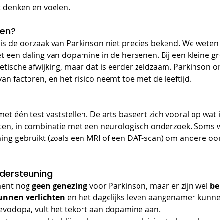
t denken en voelen.
ken?
 is de oorzaak van Parkinson niet precies bekend. We weten 
et een daling van dopamine in de hersenen. Bij een kleine g
etische afwijking, maar dat is eerder zeldzaam. Parkinson o
n factoren, en het risico neemt toe met de leeftijd.
met één test vaststellen. De arts baseert zich vooral op wat 
chten, in combinatie met een neurologisch onderzoek. Soms 
ng gebruikt (zoals een MRI of een DAT-scan) om andere oorz
dersteuning
ment nog 
geen genezing
 voor Parkinson, maar er zijn wel 
be
unnen verlichten
 en het dagelijks leven aangenamer kunn
Levodopa, vult het tekort aan dopamine aan.