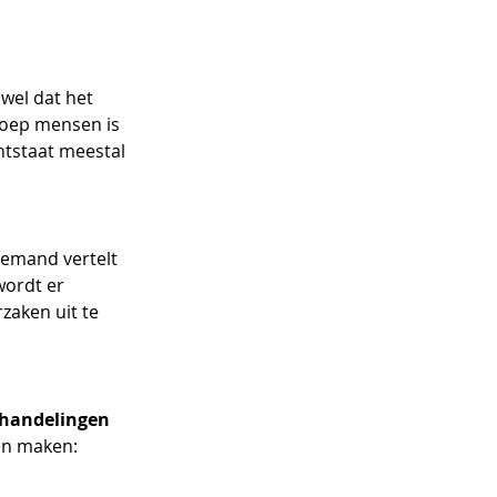
wel dat het 
roep mensen is 
ntstaat meestal 
iemand vertelt 
wordt er 
aken uit te 
handelingen 
en maken: