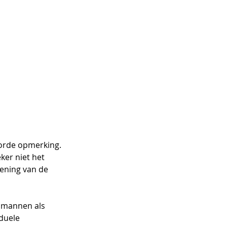
oorde opmerking. 
ker niet het 
ening van de 
l mannen als 
duele 