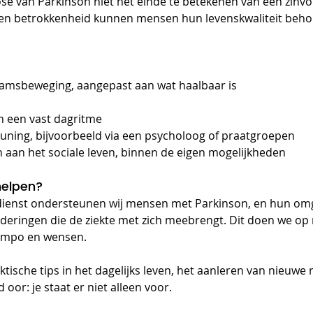
se van Parkinson niet het einde te betekenen van een zinvol
ur en betrokkenheid kunnen mensen hun levenskwaliteit beh
aamsbeweging, aangepast aan wat haalbaar is
n een vast dagritme
uning, bijvoorbeeld via een psycholoog of praatgroepen
 aan het sociale leven, binnen de eigen mogelijkheden
helpen?
dienst ondersteunen wij mensen met Parkinson, en hun omge
eringen die de ziekte met zich meebrengt. Dit doen we op 
tempo en wensen.
tische tips in het dagelijks leven, het aanleren van nieuwe r
oor: je staat er niet alleen voor.