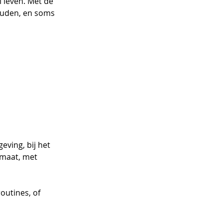
 leven. Met de 
ouden, en soms 
ving, bij het 
maat, met 
outines, of 