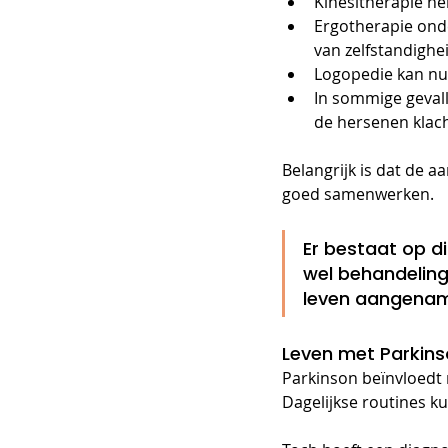
Kinesitherapie he
Ergotherapie ond
van zelfstandighe
Logopedie kan nutt
In sommige gevall
de hersenen klac
Belangrijk is dat de a
goed samenwerken.
Er bestaat op d
wel behandeling
leven aangena
Leven met Parkin
Parkinson beïnvloedt 
Dagelijkse routines k