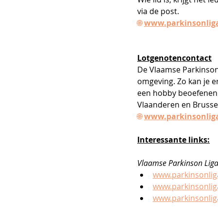
via de post.
🌐
www.parkinsonliga
Lotgenotencontact
De Vlaamse Parkinson
omgeving. Zo kan je e
een hobby beoefenen. 
Vlaanderen en Brusse
🌐
www.parkinsonliga
Interessante links:
Vlaamse Parkinson Lig
www.parkinsonlig
www.parkinsonlig
www.parkinsonliga