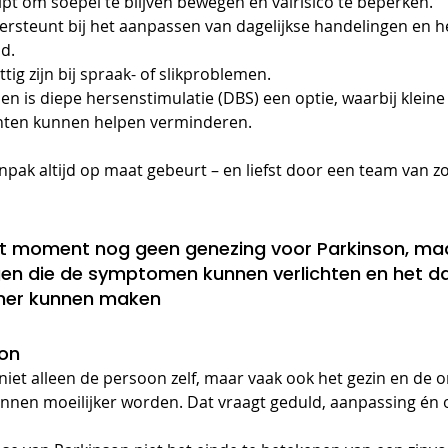
lpt om soepel te blijven bewegen en valrisico te beperken.
ersteunt bij het aanpassen van dagelijkse handelingen en 
id.
ig zijn bij spraak- of slikproblemen.
en is diepe hersenstimulatie (DBS) een optie, waarbij kleine
hten kunnen helpen verminderen.
anpak altijd op maat gebeurt – en liefst door een team van z
it moment nog geen genezing voor Parkinson, maar
en die de symptomen kunnen verlichten en het dag
mer kunnen maken
son
niet alleen de persoon zelf, maar vaak ook het gezin en de 
unnen moeilijker worden. Dat vraagt geduld, aanpassing én