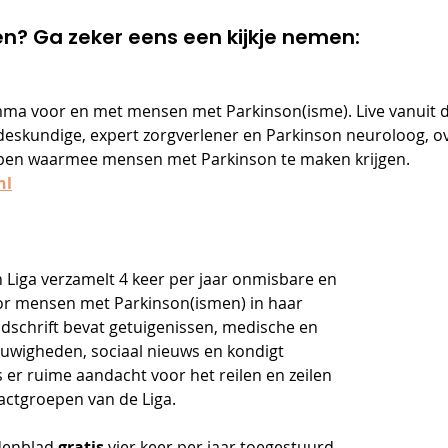
en? Ga zeker eens een kijkje nemen:
mma voor en met mensen met Parkinson(isme). Live vanuit d
deskundige, expert zorgverlener en Parkinson neuroloog, ove
pen waarmee mensen met Parkinson te maken krijgen. 
nl
Liga verzamelt 4 keer per jaar onmisbare en 
or mensen met Parkinson(ismen) in haar 
jdschrift bevat getuigenissen, medische en 
uwigheden, sociaal nieuws en kondigt 
is er ruime aandacht voor het reilen en zeilen 
actgroepen van de Liga. 
edenblad 
gratis 
vier keer per jaar toegestuurd 