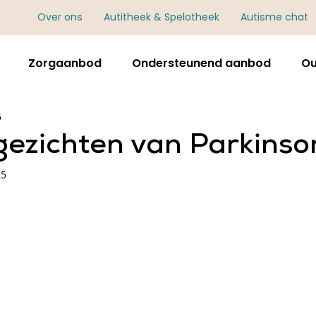
Over ons
Autitheek & Spelotheek
Autisme chat
Zorgaanbod
Ondersteunend aanbod
Ou
5
gezichten van Parkinso
25