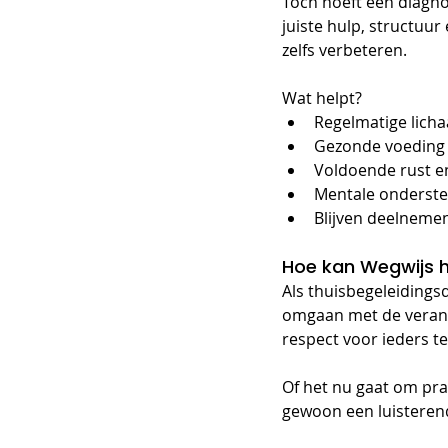
Toch hoeft een diagno
juiste hulp, structu
zelfs verbeteren.
Wat helpt?
Regelmatige lich
Gezonde voeding
Voldoende rust e
Mentale onderste
Blijven deelnemen
Hoe kan Wegwijs 
Als thuisbegeleidings
omgaan met de verand
respect voor ieders 
Of het nu gaat om prak
gewoon een luisterend 