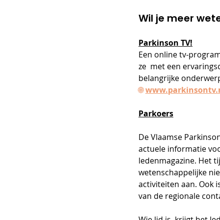
Wil je meer wet
Parkinson TV!
Een online tv-progra
ze  met een ervarings
belangrijke onderwer
🌐
www.parkinsontv.
Parkoers
De Vlaamse Parkinson 
actuele informatie vo
ledenmagazine. Het ti
wetenschappelijke nie
activiteiten aan. Ook 
van de regionale cont
Wie lid is, krijgt het l