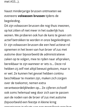
met ASS…).  
Naast minderjarige brussen ontmoeten we 
eveneens 
volwassen brussen
 tijdens de 
begeleiding. 
Dit zijn volwassen brussen die nog thuis inwonen, 
op kot zitten of niet meer in het ouderlijk huis 
wonen. We proberen ook hun de kans te geven om 
actief betrokken te worden in onze begeleidingen. 
Er zijn volwassen brussen die een heel actieve rol 
opnemen in het leven van hun broer of zus met 
autisme door bijvoorbeeld de administratieve 
zaken op te volgen, mee te rijden naar afspraken, 
bereikbaar te zijn wanneer er iets is... Deze rol 
hebben zij zelf niet altijd bewust gekozen, maar is 
er wel. Ze kunnen het gevoel hebben continu 
beschikbaar te moeten zijn, maken zich zorgen 
over de toekomst, nemen extra 
verantwoordelijkheden op... Ze cijferen zichzelf 
ook soms helemaal weg door zich aan te passen 
aan de noden van de broer of zus met autisme 
(bijvoorbeeld een feestje in kleine kring 
organiseren in plaats van een groot feest voor hun 