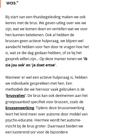
was.”  
Bij start van een thuisbegeleiding maken we ook 
kennis met de brus. We geven uitleg over wie we 
zijn, wat we komen doen en vertellen wat we voor 
hen kunnen betekenen. Ook al hebben de 
brussen geen actieve hulpvraag, we blijven wel 
aandacht hebben voor hen door te vragen hoe het 
is, wat ze die dag gedaan hebben, of ze bij het 
gesprek willen zijn… Op deze manier tonen we 
‘ik 
zie jou ook’ en ‘je doet ertoe’
. 
Wanneer er wel een actieve hulpvraag is, hebben 
we individuele gesprekken met hen. Een 
methodiek die we hiervoor vaak gebruiken is de
‘
brusvalies
’
. De brus kan ook deelnemen aan het 
groepsaanbod specifiek voor brussen, zoals de 
brussenwerking
. Tijdens deze brussenwerking 
leert het kind meer over autisme door middel van 
psycho-educatie. Hiermee wordt het autisme-
inzicht bij de brus groter. Daarnaast bieden we 
een luisterend oor voor de bijzondere 