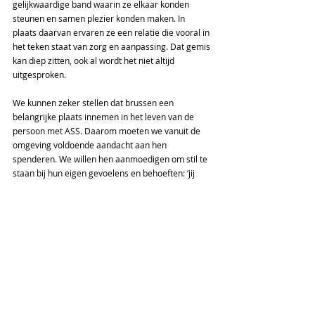
gelijkwaardige band waarin ze elkaar konden 
steunen en samen plezier konden maken. In 
plaats daarvan ervaren ze een relatie die vooral in 
het teken staat van zorg en aanpassing. Dat gemis 
kan diep zitten, ook al wordt het niet altijd 
uitgesproken. 
We kunnen zeker stellen dat brussen een 
belangrijke plaats innemen in het leven van de 
persoon met ASS. Daarom moeten we vanuit de 
omgeving voldoende aandacht aan hen 
spenderen. We willen hen aanmoedigen om stil te 
staan bij hun eigen gevoelens en behoeften: ‘jij 
mag er zijn, met alles wat je voelt en ervaart’. 
Naast professionele ondersteuning kunnen ook 
lotgenotencontacten helpend zijn. Ervaren dat 
anderen hetzelfde meemaken, ervaringen delen 
en anderen die jou gevoel begrijpen, kan enorm 
veel steun bieden.   
Autisme
Getuigenissen