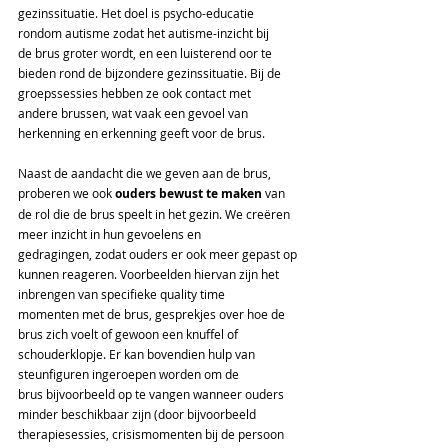
gezinssituatie. Het doel is psycho-educatie 
rondom autisme zodat het autisme-inzicht bij 
de brus groter wordt, en een luisterend oor te 
bieden rond de bijzondere gezinssituatie. Bij de 
groepssessies hebben ze ook contact met 
andere brussen, wat vaak een gevoel van 
herkenning en erkenning geeft voor de brus.  
Naast de aandacht die we geven aan de brus, 
proberen we ook 
ouders bewust te maken
 van 
de rol die de brus speelt in het gezin. We creëren 
meer inzicht in hun gevoelens en 
gedragingen, zodat ouders er ook meer gepast op 
kunnen reageren. Voorbeelden hiervan zijn het 
inbrengen van specifieke quality time 
momenten met de brus, gesprekjes over hoe de 
brus zich voelt of gewoon een knuffel of 
schouderklopje. Er kan bovendien hulp van 
steunfiguren ingeroepen worden om de 
brus bijvoorbeeld op te vangen wanneer ouders 
minder beschikbaar zijn (door bijvoorbeeld 
therapiesessies, crisismomenten bij de persoon 