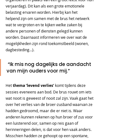
verjaardag). Dit kan als een grote emotionele 
belasting ervaren worden. Hierbij kan het 
helpend zijn om samen met de brus het netwerk 
wat te vergroten en te kijken welke zaken bij 
andere personen of diensten gelegd kunnen 
worden. Daarnaast informeren we over wat de 
mogelijkheden zijn rond toekomstbeeld (wonen, 
dagbesteding…).  
 “Ik mis nog dagelijks de aandacht 
van mijn ouders voor mij.”  
Het
 thema ‘levend verlies’ 
komt tijdens deze 
sessies eveneens aan bod. De brus rouwt om iets 
wat nooit is geweest of nooit zal zijn. Vaak gaat het 
over het verlies van de broer-zusband waarvan ze 
hadden gedroomd, maar die er niet is. Waar 
anderen kunnen rekenen op hun broer of zus voor 
een luisterend oor, samen op reis gaan of 
herinneringen delen, is dat voor hen vaak anders. 
Misschien hadden ze gehoopt op een spontane, 