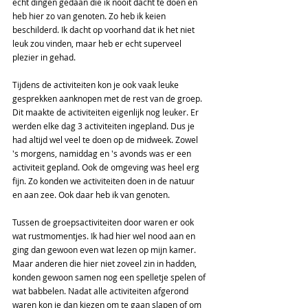
echt dingen gedaan die ik nooit dacht te doen en 
heb hier zo van genoten. Zo heb ik keien 
beschilderd. Ik dacht op voorhand dat ik het niet 
leuk zou vinden, maar heb er echt superveel 
plezier in gehad.
Tijdens de activiteiten kon je ook vaak leuke 
gesprekken aanknopen met de rest van de groep. 
Dit maakte de activiteiten eigenlijk nog leuker. Er 
werden elke dag 3 activiteiten ingepland. Dus je 
had altijd wel veel te doen op de midweek. Zowel 
's morgens, namiddag en 's avonds was er een 
activiteit gepland. Ook de omgeving was heel erg 
fijn. Zo konden we activiteiten doen in de natuur 
en aan zee. Ook daar heb ik van genoten.
Tussen de groepsactiviteiten door waren er ook 
wat rustmomentjes. Ik had hier wel nood aan en 
ging dan gewoon even wat lezen op mijn kamer. 
Maar anderen die hier niet zoveel zin in hadden, 
konden gewoon samen nog een spelletje spelen of 
wat babbelen. Nadat alle activiteiten afgerond 
waren kon je dan kiezen om te gaan slapen of om 