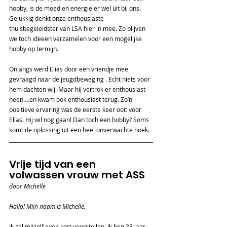
hobby, is de moed en energie er wel uit bij ons. 
Gelukkig denkt onze enthousiaste 
thuisbegeleidster van LSA hier in mee. Zo blijven 
we toch ideeën verzamelen voor een mogelijke 
hobby op termijn.  
Onlangs werd Elias door een vriendje mee 
gevraagd naar de jeugdbeweging . Echt niets voor 
hem dachten wij. Maar hij vertrok er enthousiast 
heen….en kwam ook enthousiast terug. Zo’n 
positieve ervaring was de eerste keer ooit voor 
Elias. Hij wil nog gaan! Dan toch een hobby? Soms 
komt de oplossing uit een heel onverwachte hoek.  
Vrije tijd van een 
volwassen vrouw met ASS
door Michelle
Hallo! Mijn naam is Michelle.
Ik zal mijzelf even kort voorstellen. Ik ben 33 jaar 