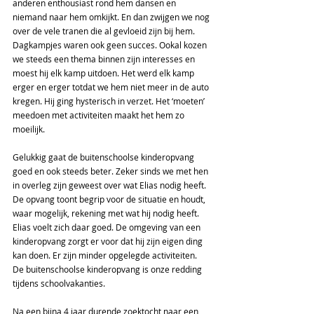
anderen enthousiast rond hem dansen en 
niemand naar hem omkijkt. En dan zwijgen we nog 
over de vele tranen die al gevloeid zijn bij hem.  
Dagkampjes waren ook geen succes. Ookal kozen 
we steeds een thema binnen zijn interesses en 
moest hij elk kamp uitdoen. Het werd elk kamp 
erger en erger totdat we hem niet meer in de auto 
kregen. Hij ging hysterisch in verzet. Het ‘moeten’ 
meedoen met activiteiten maakt het hem zo 
moeilijk.  
Gelukkig gaat de buitenschoolse kinderopvang 
goed en ook steeds beter. Zeker sinds we met hen 
in overleg zijn geweest over wat Elias nodig heeft. 
De opvang toont begrip voor de situatie en houdt, 
waar mogelijk, rekening met wat hij nodig heeft. 
Elias voelt zich daar goed. De omgeving van een 
kinderopvang zorgt er voor dat hij zijn eigen ding 
kan doen. Er zijn minder opgelegde activiteiten. 
De buitenschoolse kinderopvang is onze redding 
tijdens schoolvakanties.  
Na een bijna 4 jaar durende zoektocht naar een 