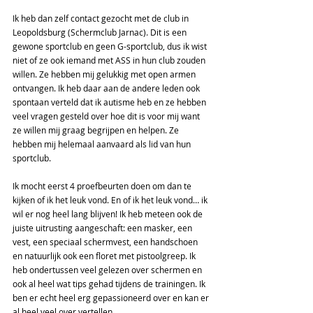
Ik heb dan zelf contact gezocht met de club in 
Leopoldsburg (Schermclub Jarnac). Dit is een 
gewone sportclub en geen G-sportclub, dus ik wist 
niet of ze ook iemand met ASS in hun club zouden 
willen. Ze hebben mij gelukkig met open armen 
ontvangen. Ik heb daar aan de andere leden ook 
spontaan verteld dat ik autisme heb en ze hebben 
veel vragen gesteld over hoe dit is voor mij want 
ze willen mij graag begrijpen en helpen. Ze 
hebben mij helemaal aanvaard als lid van hun 
sportclub.  
Ik mocht eerst 4 proefbeurten doen om dan te 
kijken of ik het leuk vond. En of ik het leuk vond… ik 
wil er nog heel lang blijven! Ik heb meteen ook de 
juiste uitrusting aangeschaft: een masker, een 
vest, een speciaal schermvest, een handschoen 
en natuurlijk ook een floret met pistoolgreep. Ik 
heb ondertussen veel gelezen over schermen en 
ook al heel wat tips gehad tijdens de trainingen. Ik 
ben er echt heel erg gepassioneerd over en kan er 
al heel veel over vertellen.  