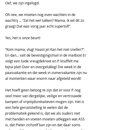
Oef, we zijn ingelogd. 
Oh nee, we moeten nog even wachten in de 
wachtrij … “Zal het wel lukken? Mama, ik wil dit zo 
graag! Dat was vorig jaar echt supertof!”. 
Yes, het is onze beurt! 
“Kom mama, vlug! Haast je! Kan het niet sneller?”. 
En dan… valt de bevestigingsmail in de mailbox! Er 
volgt een luide vreugdekreet en P. knuffelt me 
bijna plat! Over en overgelukkig! Die week in de 
paasvakantie en die week in zomervakantie zijn nu 
al momenten waar enorm naar afgeteld wordt!  
Het hoeft geen betoog te zijn dat er voor P. nog 
veel meer van dergelijke, veilige en vertrouwde 
kampen of vrijetijdsinitiatieven mogen zijn. Het is 
een hele geruststelling te weten dat de 
problematiek gekend is, dat we als ouders niet 
met handen en voeten moeten uitleggen wat ASS 
is, dat Pieter zichzelf kan zijn en dat daar soms 