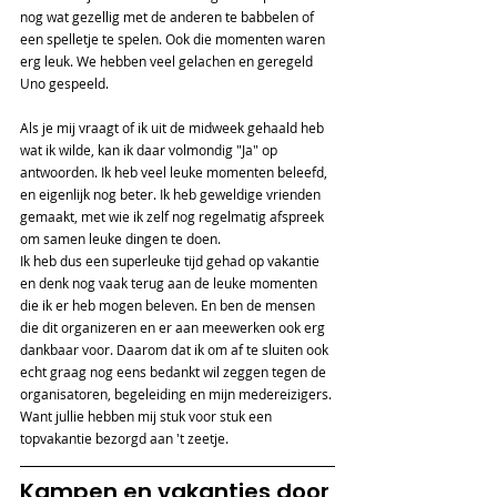
nog wat gezellig met de anderen te babbelen of 
een spelletje te spelen. Ook die momenten waren 
erg leuk. We hebben veel gelachen en geregeld 
Uno gespeeld.
Als je mij vraagt of ik uit de midweek gehaald heb 
wat ik wilde, kan ik daar volmondig "Ja" op 
antwoorden. Ik heb veel leuke momenten beleefd, 
en eigenlijk nog beter. Ik heb geweldige vrienden 
gemaakt, met wie ik zelf nog regelmatig afspreek 
om samen leuke dingen te doen.
Ik heb dus een superleuke tijd gehad op vakantie 
en denk nog vaak terug aan de leuke momenten 
die ik er heb mogen beleven. En ben de mensen 
die dit organizeren en er aan meewerken ook erg 
dankbaar voor. Daarom dat ik om af te sluiten ook 
echt graag nog eens bedankt wil zeggen tegen de 
organisatoren, begeleiding en mijn medereizigers. 
Want jullie hebben mij stuk voor stuk een 
topvakantie bezorgd aan 't zeetje.
Kampen en vakanties door 