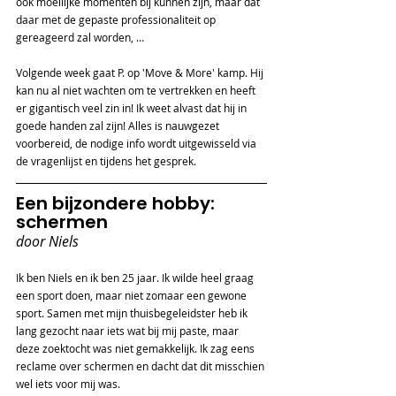
ook moeilijke momenten bij kunnen zijn, maar dat 
daar met de gepaste professionaliteit op 
gereageerd zal worden, … 
Volgende week gaat P. op 'Move & More' kamp. Hij 
kan nu al niet wachten om te vertrekken en heeft 
er gigantisch veel zin in! Ik weet alvast dat hij in 
goede handen zal zijn! Alles is nauwgezet 
voorbereid, de nodige info wordt uitgewisseld via 
de vragenlijst en tijdens het gesprek. 
Een bijzondere hobby: 
schermen
door Niels
Ik ben Niels en ik ben 25 jaar. Ik wilde heel graag 
een sport doen, maar niet zomaar een gewone 
sport. Samen met mijn thuisbegeleidster heb ik 
lang gezocht naar iets wat bij mij paste, maar 
deze zoektocht was niet gemakkelijk. Ik zag eens 
reclame over schermen en dacht dat dit misschien 
wel iets voor mij was.