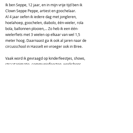
Ik ben Seppe, 12 jaar, en in mijn vrije tijd ben ik 
Clown Seppe Peppe, artiest en goochelaar.  
Al 4 jaar oefen ik iedere dag met jongleren, 
hoelahoep, goochelen, diabolo, één-wieler, rola 
bola, ballonnen plooien,… Zo heb ik een één-
wielerfiets met 3 wielen op elkaar van wel 1,5 
meter hoog. Daarnaast ga ik ook al jaren naar de 
circusschool in Hasselt en vroeger ook in Bree.  
Vaak word ik gevraagd op kinderfeestjes, shows, 
straatanimatie, communiefeesten, workshops,… 
Hiervoor heb ik verschillende materialen, 
verkleedkleren en grimeerschmink, wat ik zelf 
combineer. Het bedenken van mijn shows doe ik 
zelf. Iedere dag post ik op mijn 
YouTube-kanaal
.
Verder ben ik heel creatief en knutsel ik graag. Ik 
houd ook van de avondshows bij Center Parcs. 
Deze ken ik helemaal vanbuiten en ik dans steeds 
mee. Soms word ik hierbij ook op het podium 
gevraagd. We zijn ondertussen al 60 keer in 
Center Parcs geweest.  