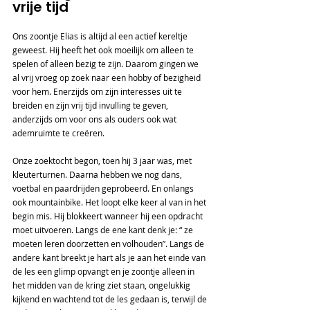
vrije tijd
Ons zoontje Elias is altijd al een actief kereltje 
geweest. Hij heeft het ook moeilijk om alleen te 
spelen of alleen bezig te zijn. Daarom gingen we 
al vrij vroeg op zoek naar een hobby of bezigheid 
voor hem. Enerzijds om zijn interesses uit te 
breiden en zijn vrij tijd invulling te geven, 
anderzijds om voor ons als ouders ook wat 
ademruimte te creëren.  
Onze zoektocht begon, toen hij 3 jaar was, met 
kleuterturnen. Daarna hebben we nog dans, 
voetbal en paardrijden geprobeerd. En onlangs 
ook mountainbike. Het loopt elke keer al van in het 
begin mis. Hij blokkeert wanneer hij een opdracht 
moet uitvoeren. Langs de ene kant denk je: “ ze 
moeten leren doorzetten en volhouden”. Langs de 
andere kant breekt je hart als je aan het einde van 
de les een glimp opvangt en je zoontje alleen in 
het midden van de kring ziet staan, ongelukkig 
kijkend en wachtend tot de les gedaan is, terwijl de 