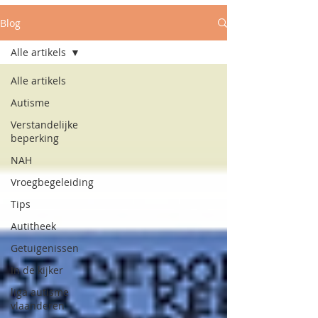
Blog
Alle artikels
Alle artikels
Autisme
Verstandelijke
beperking
NAH
Vroegbegeleiding
Tips
Autitheek
Getuigenissen
In de kijker
liga autisme
vlaanderen